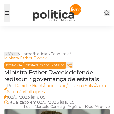
Voltar
/
Home
/
Noticias
/
Economia
/
Ministra Esther Dweck
defende rediscutir
ECONOMIA
DESTAQUES SECUNDÁRIOS
governança de estatais
Ministra Esther Dweck defende
rediscutir governança de estatais
Por
Danielle Brant/Fábio Pupo/Julianna Sofia/Alexa
Salomão/Folhapress
02/01/2023 às 18:05
Atualizado em
02/01/2023 às 18:05
Foto:
Marcelo Camargo/Agência Brasil/Arquivo