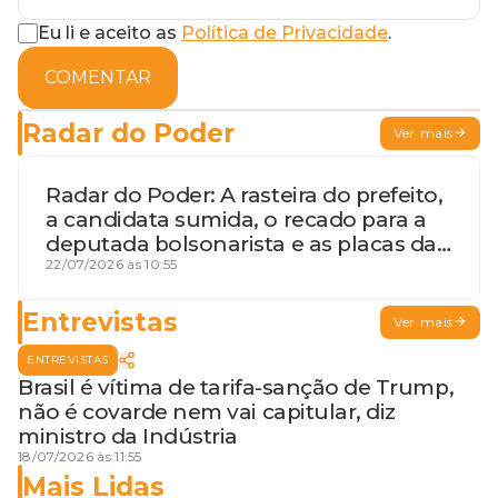
Eu li e aceito as
Política de Privacidade
.
COMENTAR
Radar do Poder
Ver mais
Radar do Poder: A rasteira do prefeito,
a candidata sumida, o recado para a
deputada bolsonarista e as placas da
discórdia
22/07/2026 às 10:55
Entrevistas
Ver mais
ENTREVISTAS
Brasil é vítima de tarifa-sanção de Trump,
não é covarde nem vai capitular, diz
ministro da Indústria
18/07/2026 às 11:55
Mais Lidas