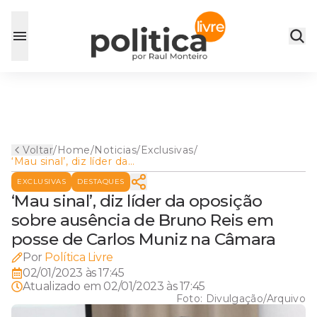
Voltar
/
Home
/
Noticias
/
Exclusivas
/
‘Mau sinal’, diz líder da
oposição sobre ausência de
EXCLUSIVAS
DESTAQUES
Bruno Reis em posse de
Carlos Muniz na Câmara
‘Mau sinal’, diz líder da oposição
sobre ausência de Bruno Reis em
posse de Carlos Muniz na Câmara
Por
Política Livre
02/01/2023 às 17:45
Atualizado em
02/01/2023 às 17:45
Foto:
Divulgação/Arquivo