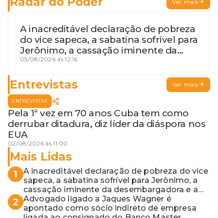
Radar do Poder
Ver mais
A inacreditável declaração de pobreza
do vice sapeca, a sabatina sofrível para
Jerônimo, a cassação iminente da
desembargadora e a vaga do Quinto
05/08/2026 às 12:16
para o MP baiano
Entrevistas
Ver mais
ENTREVISTAS
Pela 1ª vez em 70 anos Cuba tem como
derrubar ditadura, diz líder da diáspora nos
EUA
02/08/2026 às 11:00
Mais Lidas
A inacreditável declaração de pobreza do vice
1
sapeca, a sabatina sofrível para Jerônimo, a
cassação iminente da desembargadora e a
vaga do Quinto para o MP baiano
Advogado ligado a Jaques Wagner é
2
apontado como sócio indireto de empresa
ligada ao consignado do Banco Master