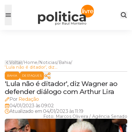
Voltar
/
Home
/
Noticias
/
Bahia
/
'Lula não é ditador', diz
Wagner ao defender diálogo
BAHIA
DESTAQUES
com Arthur Lira
'Lula não é ditador', diz Wagner ao
defender diálogo com Arthur Lira
Por
Redação
04/01/2023 às 09:02
Atualizado em
04/01/2023 às 11:19
Foto:
Marcos Oliveira / Agência Senado