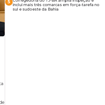
Corregedoria do TJ-BA amplia inspeção e
5
inclui mais três comarcas em força-tarefa no
sul e sudoeste da Bahia
ta
 de