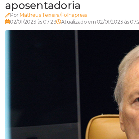
aposentadoria
Por
Matheus Teixeira/Folhapress
02/01/2023 às 07:23
Atualizado em
02/01/2023 às 07: