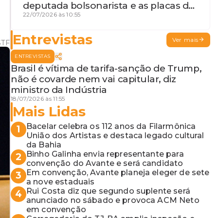
deputada bolsonarista e as placas da
discórdia
22/07/2026 às 10:55
Entrevistas
Ver mais
STF
ENTREVISTAS
Brasil é vítima de tarifa-sanção de Trump,
não é covarde nem vai capitular, diz
ministro da Indústria
18/07/2026 às 11:55
Mais Lidas
Bacelar celebra os 112 anos da Filarmônica
1
União dos Artistas e destaca legado cultural
da Bahia
Binho Galinha envia representante para
2
convenção do Avante e será candidato
Em convenção, Avante planeja eleger de sete
3
a nove estaduais
Rui Costa diz que segundo suplente será
4
anunciado no sábado e provoca ACM Neto
em convenção