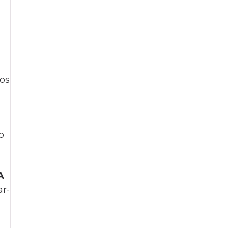
os
o
A
ar-