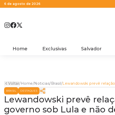
6 de agosto de 2026
Home
Exclusivas
Salvador
Voltar
/
Home
/
Noticias
/
Brasil
/
Lewandowski prevê relaçã
melhor entre STF e govern
BRASIL
DESTAQUES
sob Lula e não descarta
antecipar aposentadoria
Lewandowski prevê relaç
governo sob Lula e não d