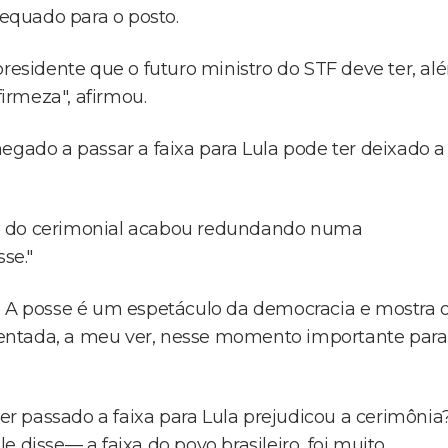
dequado para o posto.
presidente que o futuro ministro do STF deve ter, al
firmeza", afirmou.
egado a passar a faixa para Lula pode ter deixado a
al do cerimonial acabou redundando numa
se."
?
A posse é um espetáculo da democracia e mostra 
resentada, a meu ver, nesse momento importante para
ter passado a faixa para Lula prejudicou a cerimônia
 disse— a faixa do povo brasileiro, foi muito