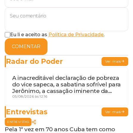
Eu li e aceito as
Política de Privacidade
.
COMENTAR
Radar do Poder
Ver mais
A inacreditável declaração de pobreza
do vice sapeca, a sabatina sofrível para
Jerônimo, a cassação iminente da
desembargadora e a vaga do Quinto
05/08/2026 às 12:16
para o MP baiano
Entrevistas
Ver mais
ENTREVISTAS
Pela 1ª vez em 70 anos Cuba tem como