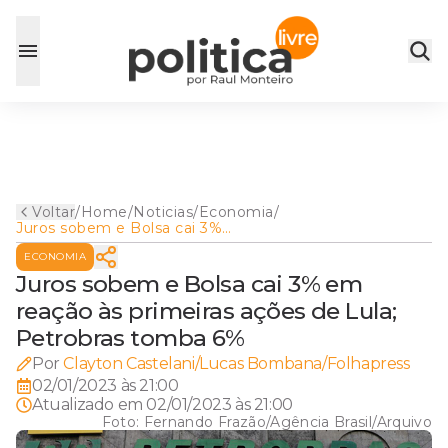
Voltar
/
Home
/
Noticias
/
Economia
/
Juros sobem e Bolsa cai 3%
em reação às primeiras ações
ECONOMIA
de Lula; Petrobras tomba 6%
Juros sobem e Bolsa cai 3% em
reação às primeiras ações de Lula;
Petrobras tomba 6%
Por
Clayton Castelani/Lucas Bombana/Folhapress
02/01/2023 às 21:00
Atualizado em
02/01/2023 às 21:00
Foto:
Fernando Frazão/Agência Brasil/Arquivo