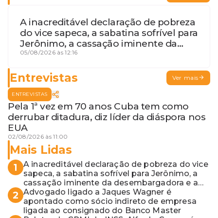
A inacreditável declaração de pobreza
do vice sapeca, a sabatina sofrível para
Jerônimo, a cassação iminente da
desembargadora e a vaga do Quinto
05/08/2026 às 12:16
para o MP baiano
Entrevistas
Ver mais
ENTREVISTAS
Pela 1ª vez em 70 anos Cuba tem como
derrubar ditadura, diz líder da diáspora nos
EUA
02/08/2026 às 11:00
Mais Lidas
A inacreditável declaração de pobreza do vice
1
sapeca, a sabatina sofrível para Jerônimo, a
cassação iminente da desembargadora e a
vaga do Quinto para o MP baiano
Advogado ligado a Jaques Wagner é
2
apontado como sócio indireto de empresa
ligada ao consignado do Banco Master