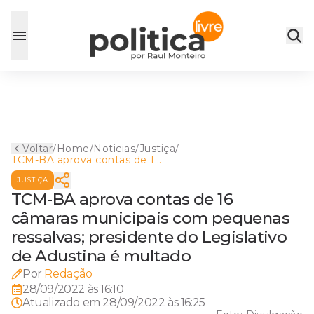
Voltar
/
Home
/
Noticias
/
Justiça
/
TCM-BA aprova contas de 16
câmaras municipais com
JUSTIÇA
pequenas ressalvas;
presidente do Legislativo de
TCM-BA aprova contas de 16
Adustina é multado
câmaras municipais com pequenas
ressalvas; presidente do Legislativo
de Adustina é multado
Por
Redação
28/09/2022 às 16:10
Atualizado em
28/09/2022 às 16:25