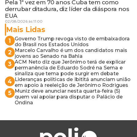
Pela 1ª vez em 70 anos Cuba tem como
derrubar ditadura, diz líder da diáspora nos
EUA
02/08/2026 às 11:00
Mais Lidas
Governo Trump revoga visto de embaixadora
1
do Brasil nos Estados Unidos
Marcelo Carvalho é um dos candidatos mais
2
jovens ao Senado na Bahia
ACM Neto diz que Jerônimo terá de explicar
3
permanência de Eduardo Sodré na Sema e
sinaliza que tema pode surgir em debate
Lideranças políticas de Ibititá anunciam união
4
em apoio à reeleição de Jerônimo Rodrigues
Muniz deve anunciar nesta quarta-feira (5)
5
quem vai apoiar para disputar o Palácio de
Ondina