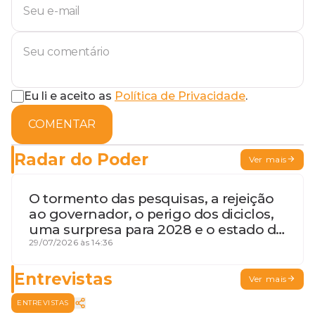
Eu li e aceito as
Política de Privacidade
.
COMENTAR
Radar do Poder
Ver mais
O tormento das pesquisas, a rejeição
ao governador, o perigo dos diciclos,
uma surpresa para 2028 e o estado de
terceira guerra mundial
29/07/2026 às 14:36
Entrevistas
Ver mais
ENTREVISTAS