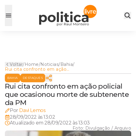
Voltar
/
Home
/
Noticias
/
Bahia
/
Rui cita confronto em ação
policial que ocasionou morte
BAHIA
DESTAQUES
de subtenente da PM
Rui cita confronto em ação policial
que ocasionou morte de subtenente
da PM
Por
Davi Lemos
28/09/2022 às 13:02
Atualizado em
28/09/2022 às 13:03
Foto:
Divulgação / Arquivo