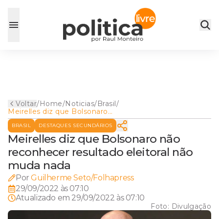
Voltar
/
Home
/
Noticias
/
Brasil
/
Meirelles diz que Bolsonaro
não reconhecer resultado
BRASIL
DESTAQUES SECUNDÁRIOS
eleitoral não muda nada
Meirelles diz que Bolsonaro não
reconhecer resultado eleitoral não
muda nada
Por
Guilherme Seto/Folhapress
29/09/2022 às 07:10
Atualizado em
29/09/2022 às 07:10
Foto:
Divulgação