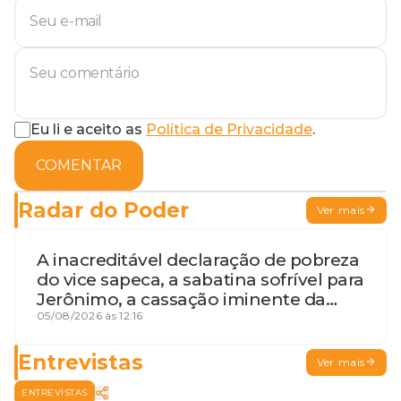
Eu li e aceito as
Política de Privacidade
.
COMENTAR
Radar do Poder
Ver mais
A inacreditável declaração de pobreza
do vice sapeca, a sabatina sofrível para
Jerônimo, a cassação iminente da
desembargadora e a vaga do Quinto
05/08/2026 às 12:16
para o MP baiano
Entrevistas
Ver mais
ENTREVISTAS