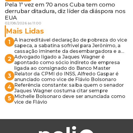
Pela 1ª vez em 70 anos Cuba tem como
derrubar ditadura, diz líder da diáspora nos
EUA
02/08/2026 às 11:00
Mais Lidas
A inacreditável declaração de pobreza do vice
1
sapeca, a sabatina sofrível para Jerônimo, a
cassação iminente da desembargadora e a
vaga do Quinto para o MP baiano
Advogado ligado a Jaques Wagner é
2
apontado como sócio indireto de empresa
ligada ao consignado do Banco Master
Relator da CPMI do INSS, Alfredo Gaspar é
3
anunciado como vice de Flávio Bolsonaro
Referência constante: saiba quem o senador
4
Jaques Wagner costuma citar sempre
Michelle Bolsonaro deve ser anunciada como
5
vice de Flávio