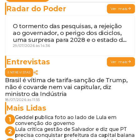
Radar do Poder
Ver mais
O tormento das pesquisas, a rejeição
ao governador, o perigo dos diciclos,
uma surpresa para 2028 e o estado de
terceira guerra mundial
29/07/2026 às 14:36
Entrevistas
Ver mais
ENTREVISTAS
Brasil é vítima de tarifa-sanção de Trump,
não é covarde nem vai capitular, diz
ministro da Indústria
18/07/2026 às 11:55
Mais Lidas
Geddel publica foto ao lado de Lula em
1
convenção do governo
Lula critica gestão de Salvador e diz que PT
2
precisa conquistar prefeitura da capital baiana