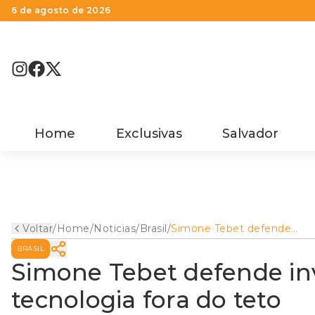
6 de agosto de 2026
Home
Exclusivas
Salvador
Voltar
/
Home
/
Noticias
/
Brasil
/
Simone Tebet defende
investimento em ciência e
BRASIL
tecnologia fora do teto
Simone Tebet defende in
tecnologia fora do teto