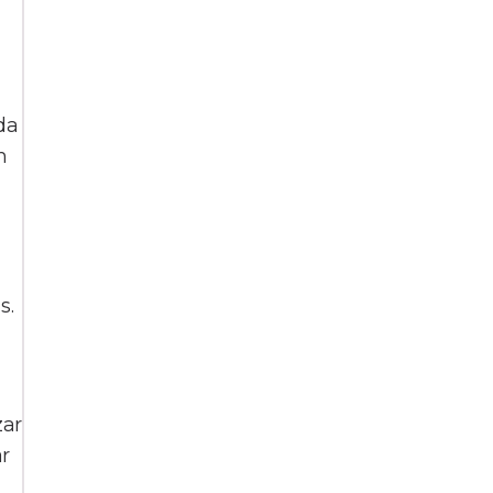
da
m
s.
zar
ar