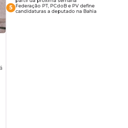
partir da próxima semana
Federação PT, PCdoB e PV define
5
candidaturas a deputado na Bahia
á