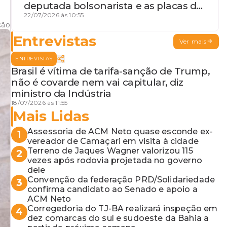
deputada bolsonarista e as placas da
discórdia
22/07/2026 às 10:55
ção
Entrevistas
Ver mais
ENTREVISTAS
Brasil é vítima de tarifa-sanção de Trump,
não é covarde nem vai capitular, diz
ministro da Indústria
18/07/2026 às 11:55
Mais Lidas
Assessoria de ACM Neto quase esconde ex-
1
vereador de Camaçari em visita à cidade
Terreno de Jaques Wagner valorizou 115
2
vezes após rodovia projetada no governo
dele
Convenção da federação PRD/Solidariedade
3
confirma candidato ao Senado e apoio a
ACM Neto
Corregedoria do TJ-BA realizará inspeção em
4
dez comarcas do sul e sudoeste da Bahia a