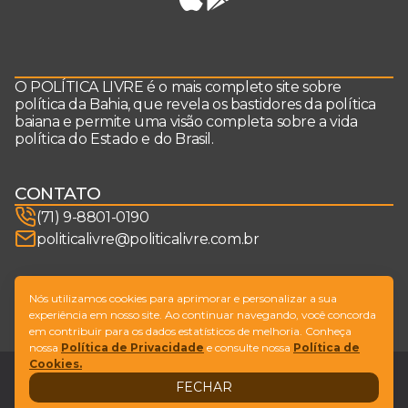
O POLÍTICA LIVRE é o mais completo site sobre
política da Bahia, que revela os bastidores da política
baiana e permite uma visão completa sobre a vida
política do Estado e do Brasil.
CONTATO
(71) 9-8801-0190
politicalivre@politicalivre.com.br
SIGA-NOS
Nós utilizamos cookies para aprimorar e personalizar a sua
experiência em nosso site. Ao continuar navegando, você concorda
em contribuir para os dados estatísticos de melhoria. Conheça
nossa
Política de Privacidade
e consulte nossa
Política de
Cookies.
Legal
Fale conosco
FECHAR
Design by
NVGO
© Copyright Política Livre. All Rights Reserved