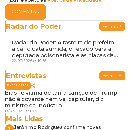
Eu li e aceito as
Política de Privacidade
.
COMENTAR
Radar do Poder
Ver mais
Radar do Poder: A rasteira do prefeito,
a candidata sumida, o recado para a
deputada bolsonarista e as placas da
discórdia
22/07/2026 às 10:55
Entrevistas
Ver mais
ENTREVISTAS
Brasil é vítima de tarifa-sanção de Trump,
não é covarde nem vai capitular, diz
ministro da Indústria
18/07/2026 às 11:55
Mais Lidas
Jerônimo Rodrigues confirma novas
1