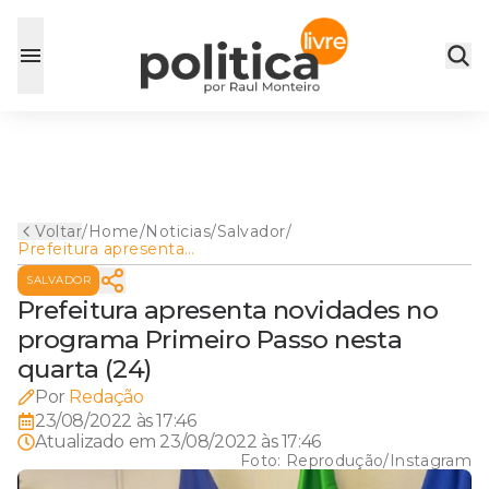
Voltar
/
Home
/
Noticias
/
Salvador
/
Prefeitura apresenta
novidades no programa
SALVADOR
Primeiro Passo nesta quarta
(24)
Prefeitura apresenta novidades no
programa Primeiro Passo nesta
quarta (24)
Por
Redação
23/08/2022 às 17:46
Atualizado em
23/08/2022 às 17:46
Foto:
Reprodução/Instagram