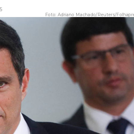
5
Foto:
Adriano Machado/Reuters/Folhapr