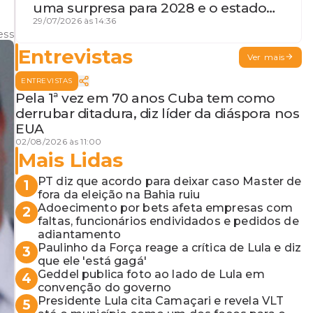
uma surpresa para 2028 e o estado
de terceira guerra mundial
29/07/2026 às 14:36
ess
Entrevistas
Ver mais
ENTREVISTAS
Pela 1ª vez em 70 anos Cuba tem como
derrubar ditadura, diz líder da diáspora nos
EUA
02/08/2026 às 11:00
Mais Lidas
PT diz que acordo para deixar caso Master de
1
fora da eleição na Bahia ruiu
Adoecimento por bets afeta empresas com
2
faltas, funcionários endividados e pedidos de
adiantamento
Paulinho da Força reage a crítica de Lula e diz
3
que ele 'está gagá'
Geddel publica foto ao lado de Lula em
4
convenção do governo
Presidente Lula cita Camaçari e revela VLT
5