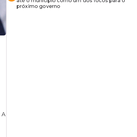
até o município como um dos focos para o
próximo governo
 A