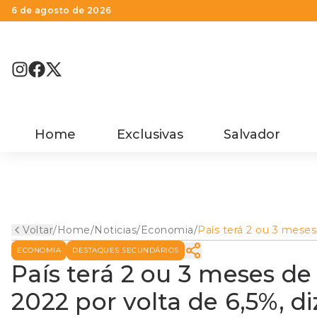
6 de agosto de 2026
Home
Exclusivas
Salvador
Voltar
/
Home
/
Noticias
/
Economia
/
País terá 2 ou 3 meses
deflação e IPCA fecha
ECONOMIA
DESTAQUES SECUNDÁRIOS
por volta de 6,5%, diz
Campos Neto
País terá 2 ou 3 meses de
2022 por volta de 6,5%, 