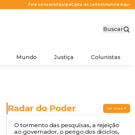
Fale conosco
Equipe
Carta do Leitor
Anuncie Aqui
Buscar
Mundo
Justiça
Colunistas
Radar do Poder
Ver mais
O tormento das pesquisas, a rejeição
ao governador, o perigo dos diciclos,