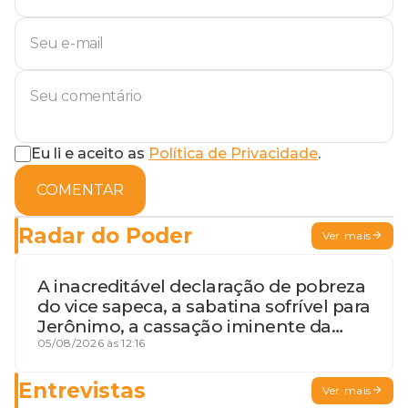
Eu li e aceito as
Política de Privacidade
.
COMENTAR
Radar do Poder
Ver mais
A inacreditável declaração de pobreza
do vice sapeca, a sabatina sofrível para
Jerônimo, a cassação iminente da
desembargadora e a vaga do Quinto
05/08/2026 às 12:16
para o MP baiano
Entrevistas
Ver mais