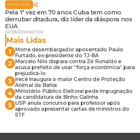
ENTREVISTAS
Pela 1ª vez em 70 anos Cuba tem como
derrubar ditadura, diz líder da diáspora nos
EUA
02/08/2026 às 11:00
Mais Lidas
Morre desembargador aposentado Paulo
1
Furtado, ex-presidente do TJ-BA
Marcelo Nilo dispara contra Zé Ronaldo e
2
acusa prefeito de usar “força econômica” para
prejudicá-lo
Irecê inaugura o maior Centro de Proteção
3
Animal da Bahia
Ministério Público Eleitoral pede impugnação
4
da candidatura de Binho Galinha
USP anula concurso para professor após
5
aprovado apresentar cartas de ministros do
STF