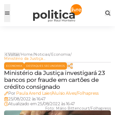
Voltar
/
Home
/
Noticias
/
Economia
/
Ministério da Justiça
investigará 23 bancos por
ECONOMIA
DESTAQUES SECUNDÁRIOS
fraude em cartões de crédito
consignado
Ministério da Justiça investigará 23
bancos por fraude em cartões de
crédito consignado
Por
Paula Arend Laier/Aluísio Alves/Folhapress
25/08/2022 às 16:47
Atualizado em
25/08/2022 às 16:47
Foto:
Mário Bittencourt/Folhapress