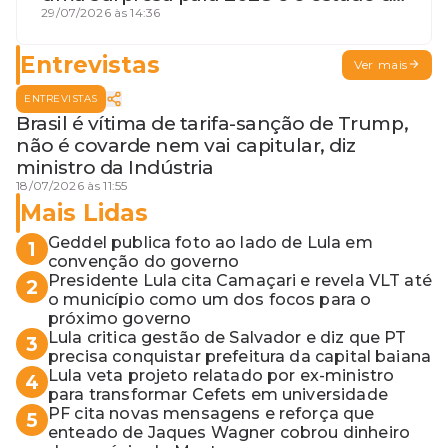
terceira guerra mundial
29/07/2026 às 14:36
Entrevistas
Ver mais
ENTREVISTAS
Brasil é vítima de tarifa-sanção de Trump,
não é covarde nem vai capitular, diz
ministro da Indústria
18/07/2026 às 11:55
Mais Lidas
Geddel publica foto ao lado de Lula em
1
convenção do governo
Presidente Lula cita Camaçari e revela VLT até
2
o município como um dos focos para o
próximo governo
Lula critica gestão de Salvador e diz que PT
3
precisa conquistar prefeitura da capital baiana
Lula veta projeto relatado por ex-ministro
4
para transformar Cefets em universidade
PF cita novas mensagens e reforça que
5
enteado de Jaques Wagner cobrou dinheiro