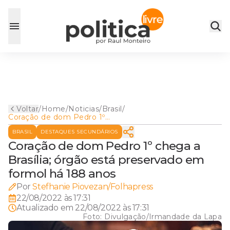
Voltar
/
Home
/
Noticias
/
Brasil
/
Coração de dom Pedro 1º
chega a Brasília; órgão está
BRASIL
DESTAQUES SECUNDÁRIOS
preservado em formol há
188 anos
Coração de dom Pedro 1º chega a
Brasília; órgão está preservado em
formol há 188 anos
Por
Stefhanie Piovezan/Folhapress
22/08/2022 às 17:31
Atualizado em
22/08/2022 às 17:31
Foto:
Divulgação/Irmandade da Lapa