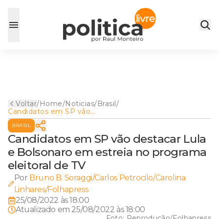
Voltar
/
Home
/
Noticias
/
Brasil
/
Candidatos em SP vão
destacar Lula e Bolsonaro
BRASIL
em estreia no programa
eleitoral de TV
Candidatos em SP vão destacar Lula
e Bolsonaro em estreia no programa
eleitoral de TV
Por
Bruno B. Soraggi/Carlos Petrocilo/Carolina
Linhares/Folhapress
25/08/2022 às 18:00
Atualizado em
25/08/2022 às 18:00
Foto:
Reprodução/Folhapress