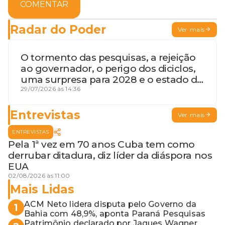
COMENTAR
Radar do Poder
Ver mais
O tormento das pesquisas, a rejeição
ao governador, o perigo dos diciclos,
uma surpresa para 2028 e o estado de
terceira guerra mundial
29/07/2026 às 14:36
Entrevistas
Ver mais
ENTREVISTAS
Pela 1ª vez em 70 anos Cuba tem como
derrubar ditadura, diz líder da diáspora nos
EUA
02/08/2026 às 11:00
Mais Lidas
ACM Neto lidera disputa pelo Governo da
1
Bahia com 48,9%, aponta Paraná Pesquisas
Patrimônio declarado por Jaques Wagner