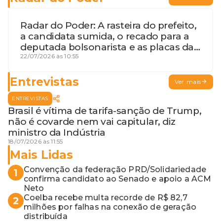
Radar do Poder: A rasteira do prefeito,
a candidata sumida, o recado para a
deputada bolsonarista e as placas da
discórdia
22/07/2026 às 10:55
Entrevistas
Ver mais
ENTREVISTAS
Brasil é vítima de tarifa-sanção de Trump,
não é covarde nem vai capitular, diz
ministro da Indústria
18/07/2026 às 11:55
Mais Lidas
Convenção da federação PRD/Solidariedade
1
confirma candidato ao Senado e apoio a ACM
Neto
Coelba recebe multa recorde de R$ 82,7
2
milhões por falhas na conexão de geração
distribuída