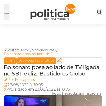
Voltar
/
Home
/
Noticias
/
Brasil
/
Bolsonaro posa ao lado de TV
ligada no SBT e diz:
BRASIL
DESTAQUES SECUNDÁRIOS
'Bastidores Globo'
Bolsonaro posa ao lado de TV ligada
no SBT e diz: 'Bastidores Globo'
Por
Folhapress
23/08/2022 às 10:05
Atualizado em
23/08/2022 às 10:05
Foto:
Reprodução/Instagram