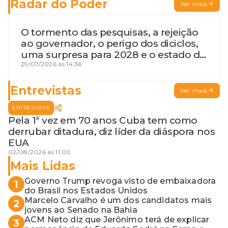
Radar do Poder
Ver mais
O tormento das pesquisas, a rejeição
ao governador, o perigo dos diciclos,
uma surpresa para 2028 e o estado de
terceira guerra mundial
29/07/2026 às 14:36
Entrevistas
Ver mais
ENTREVISTAS
Pela 1ª vez em 70 anos Cuba tem como
derrubar ditadura, diz líder da diáspora nos
EUA
02/08/2026 às 11:00
Mais Lidas
Governo Trump revoga visto de embaixadora
1
do Brasil nos Estados Unidos
Marcelo Carvalho é um dos candidatos mais
2
jovens ao Senado na Bahia
ACM Neto diz que Jerônimo terá de explicar
3