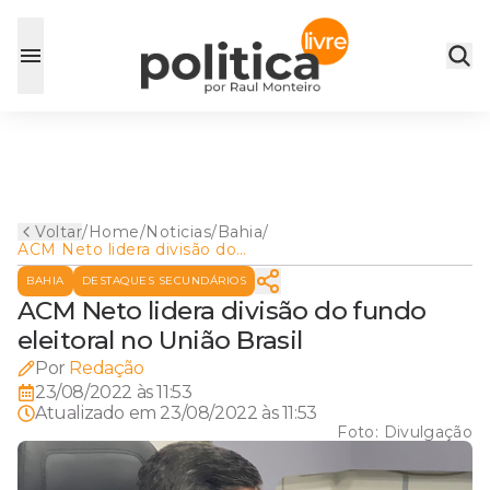
Voltar
/
Home
/
Noticias
/
Bahia
/
ACM Neto lidera divisão do
fundo eleitoral no União
BAHIA
DESTAQUES SECUNDÁRIOS
Brasil
ACM Neto lidera divisão do fundo
eleitoral no União Brasil
Por
Redação
23/08/2022 às 11:53
Atualizado em
23/08/2022 às 11:53
Foto:
Divulgação