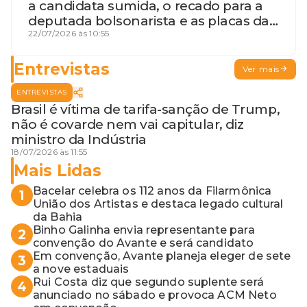
a candidata sumida, o recado para a
deputada bolsonarista e as placas da
discórdia
22/07/2026 às 10:55
Entrevistas
Ver mais
ENTREVISTAS
Brasil é vítima de tarifa-sanção de Trump,
não é covarde nem vai capitular, diz
ministro da Indústria
18/07/2026 às 11:55
Mais Lidas
Bacelar celebra os 112 anos da Filarmônica
1
União dos Artistas e destaca legado cultural
da Bahia
Binho Galinha envia representante para
2
convenção do Avante e será candidato
Em convenção, Avante planeja eleger de sete
3
a nove estaduais
Rui Costa diz que segundo suplente será
4
anunciado no sábado e provoca ACM Neto