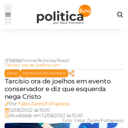
Voltar
/
Home
/
Noticias
/
Brasil
/
Tarcísio ora de joelhos em
evento conservador e diz
BRASIL
DESTAQUES SECUNDÁRIOS
que esquerda nega Cristo
Tarcísio ora de joelhos em evento
conservador e diz que esquerda
nega Cristo
Por
Fábio Zanini/Folhapress
12/06/2022 às 15:00
Atualizado em
12/06/2022 às 15:00
Foto:
Fábio Zanini/Folhapress