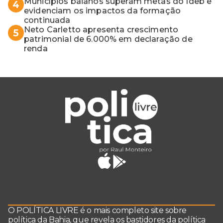
vaga do Quinto para o MP baiano
Municípios baianos superam metas do Ideb e
4
evidenciam os impactos da formação
continuada
Neto Carletto apresenta crescimento
5
patrimonial de 6.000% em declaração de
renda
O POLÍTICA LIVRE é o mais completo site sobre
política da Bahia, que revela os bastidores da política