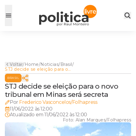
Voltar
/
Home
/
Noticias
/
Brasil
/
STJ decide se eleição para o
novo tribunal em Minas será
BRASIL
secreta
STJ decide se eleição para o novo
tribunal em Minas será secreta
Por
Frederico Vasconcelos/Folhapress
11/06/2022 às 12:00
Atualizado em
11/06/2022 às 12:00
Foto:
Alan Marques/Folhapress