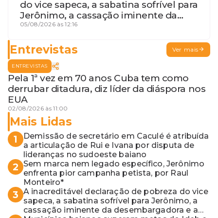
do vice sapeca, a sabatina sofrível para
Jerônimo, a cassação iminente da
desembargadora e a vaga do Quinto
05/08/2026 às 12:16
para o MP baiano
Entrevistas
Ver mais
ENTREVISTAS
Pela 1ª vez em 70 anos Cuba tem como
derrubar ditadura, diz líder da diáspora nos
EUA
02/08/2026 às 11:00
Mais Lidas
Demissão de secretário em Caculé é atribuída
1
a articulação de Rui e Ivana por disputa de
lideranças no sudoeste baiano
Sem marca nem legado específico, Jerônimo
2
enfrenta pior campanha petista, por Raul
Monteiro*
A inacreditável declaração de pobreza do vice
3
sapeca, a sabatina sofrível para Jerônimo, a
cassação iminente da desembargadora e a