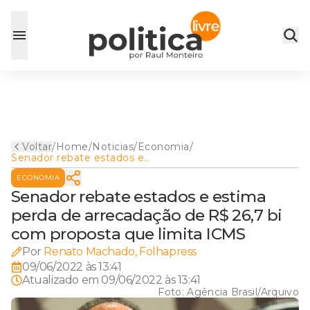
Voltar
/
Home
/
Noticias
/
Economia
/
Senador rebate estados e
estima perda de arrecadação
ECONOMIA
de R$ 26,7 bi com proposta
que limita ICMS
Senador rebate estados e estima
perda de arrecadação de R$ 26,7 bi
com proposta que limita ICMS
Por
Renato Machado, Folhapress
09/06/2022 às 13:41
Atualizado em
09/06/2022 às 13:41
Foto:
Agência Brasil/Arquivo