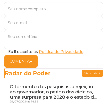
Eu li e aceito as
Política de Privacidade
.
COMENTAR
Radar do Poder
Ver mais
O tormento das pesquisas, a rejeição
ao governador, o perigo dos diciclos,
uma surpresa para 2028 e o estado de
terceira guerra mundial
29/07/2026 às 14:36