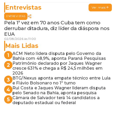
Entrevistas
Ver mais
ENTREVISTAS
Pela 1ª vez em 70 anos Cuba tem como
derrubar ditadura, diz líder da diáspora nos
EUA
02/08/2026 às 11:00
Mais Lidas
ACM Neto lidera disputa pelo Governo da
1
Bahia com 48,9%, aponta Paraná Pesquisas
Patrimônio declarado por Jaques Wagner
2
cresce 631% e chega a R$ 24,5 milhões em
2026
BTG/Nexus aponta empate técnico entre Lula
3
e Flávio Bolsonaro no 1º turno
Rui Costa e Jaques Wagner lideram disputa
4
pelo Senado na Bahia, aponta pesquisa
Câmara de Salvador terá 14 candidatos a
5
deputado estadual ou federal