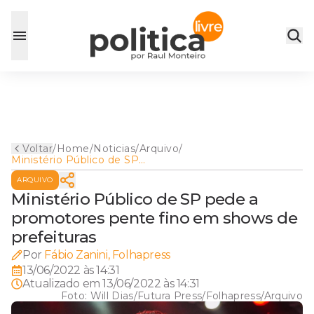
Voltar
/
Home
/
Noticias
/
Arquivo
/
Ministério Público de SP
pede a promotores pente
ARQUIVO
fino em shows de prefeituras
Ministério Público de SP pede a
promotores pente fino em shows de
prefeituras
Por
Fábio Zanini, Folhapress
13/06/2022 às 14:31
Atualizado em
13/06/2022 às 14:31
Foto:
Will Dias/Futura Press/Folhapress/Arquivo