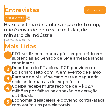
Entrevistas
Ver mais
ENTREVISTAS
Brasil é vítima de tarifa-sanção de Trump,
não é covarde nem vai capitular, diz
ministro da Indústria
18/07/2026 às 11:55
Mais Lidas
PDT se diz humilhado após ser preterido em
1
suplências ao Senado de SP e ameaça lançar
candidatos
Deputada do PT aciona PGR por vídeo de
2
Bolsonaro feito com IA em evento de Flávio
Parente de Maluf se candidata a deputado
3
reciclando marcas do ex-prefeito
Coelba recebe multa recorde de R$ 82,7
4
milhões por falhas na conexão de geração
distribuída
Economia desacelera, e governo contra-ataca
5
com estímulos pré-eleitorais