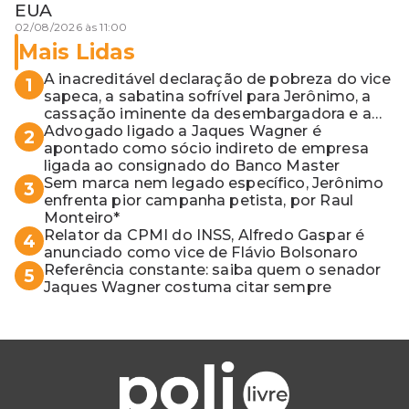
EUA
02/08/2026 às 11:00
Mais Lidas
A inacreditável declaração de pobreza do vice
1
sapeca, a sabatina sofrível para Jerônimo, a
cassação iminente da desembargadora e a
vaga do Quinto para o MP baiano
Advogado ligado a Jaques Wagner é
2
apontado como sócio indireto de empresa
ligada ao consignado do Banco Master
Sem marca nem legado específico, Jerônimo
3
enfrenta pior campanha petista, por Raul
Monteiro*
Relator da CPMI do INSS, Alfredo Gaspar é
4
anunciado como vice de Flávio Bolsonaro
Referência constante: saiba quem o senador
5
Jaques Wagner costuma citar sempre