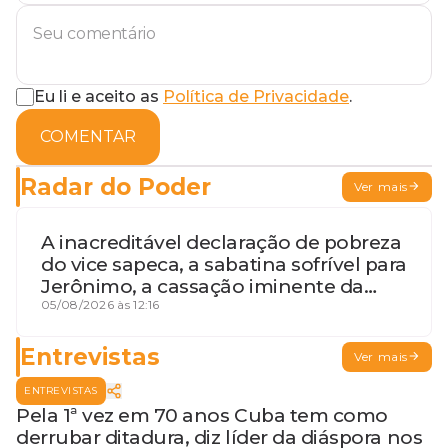
Eu li e aceito as
Política de Privacidade
.
COMENTAR
Radar do Poder
Ver mais
A inacreditável declaração de pobreza
do vice sapeca, a sabatina sofrível para
Jerônimo, a cassação iminente da
desembargadora e a vaga do Quinto
05/08/2026 às 12:16
para o MP baiano
Entrevistas
Ver mais
ENTREVISTAS
Pela 1ª vez em 70 anos Cuba tem como
derrubar ditadura, diz líder da diáspora nos