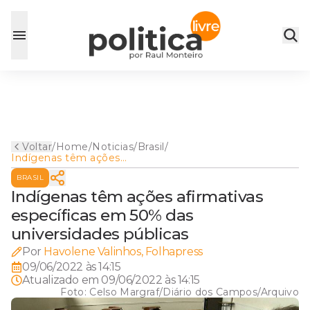
Voltar
/
Home
/
Noticias
/
Brasil
/
Indígenas têm ações
afirmativas específicas em
BRASIL
50% das universidades
públicas
Indígenas têm ações afirmativas
específicas em 50% das
universidades públicas
Por
Havolene Valinhos, Folhapress
09/06/2022 às 14:15
Atualizado em
09/06/2022 às 14:15
Foto:
Celso Margraf/Diário dos Campos/Arquivo