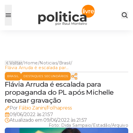
Voltar
/
Home
/
Noticias
/
Brasil
/
Flávia Arruda é escalada para
propaganda do PL após
BRASIL
DESTAQUES SECUNDÁRIOS
Michelle recusar gravação
Flávia Arruda é escalada para
propaganda do PL após Michelle
recusar gravação
Por
Fábio Zanini/Folhapress
09/06/2022 às 21:57
Atualizado em
09/06/2022 às 21:57
Foto:
Dida Sampaio/Estadão/Arquivo