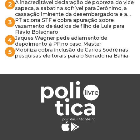
A inacreditável declaração de pobreza do vice
2
sapeca, a sabatina sofrível para Jerônimo, a
cassação iminente da desembargadora e a
vaga do Quinto para o MP baiano
PT aciona STF e cobra apuração sobre
3
vazamento de áudios de filho de Lula para
Flávio Bolsonaro
Jaques Wagner pede adiamento de
4
depoimento à PF no caso Master
Mobiliza cobra inclusão de Carlos Sodré nas
5
pesquisas eleitorais para o Senado na Bahia