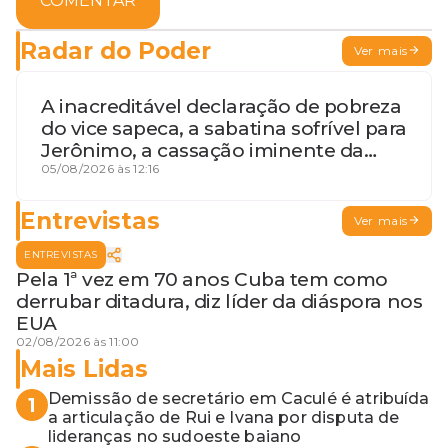
COMENTAR
Radar do Poder
Ver mais
A inacreditável declaração de pobreza
do vice sapeca, a sabatina sofrível para
Jerônimo, a cassação iminente da
desembargadora e a vaga do Quinto
05/08/2026 às 12:16
para o MP baiano
Entrevistas
Ver mais
ENTREVISTAS
Pela 1ª vez em 70 anos Cuba tem como
derrubar ditadura, diz líder da diáspora nos
EUA
02/08/2026 às 11:00
Mais Lidas
Demissão de secretário em Caculé é atribuída
1
a articulação de Rui e Ivana por disputa de
lideranças no sudoeste baiano