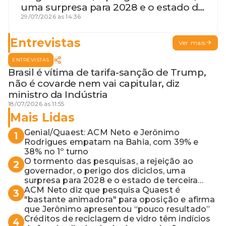
uma surpresa para 2028 e o estado de
terceira guerra mundial
29/07/2026 às 14:36
Entrevistas
Ver mais
ENTREVISTAS
Brasil é vítima de tarifa-sanção de Trump,
não é covarde nem vai capitular, diz
ministro da Indústria
18/07/2026 às 11:55
Mais Lidas
Genial/Quaest: ACM Neto e Jerônimo
1
Rodrigues empatam na Bahia, com 39% e
38% no 1º turno
O tormento das pesquisas, a rejeição ao
2
governador, o perigo dos diciclos, uma
surpresa para 2028 e o estado de terceira
guerra mundial
ACM Neto diz que pesquisa Quaest é
3
"bastante animadora" para oposição e afirma
que Jerônimo apresentou “pouco resultado”
Créditos de reciclagem de vidro têm indícios
4