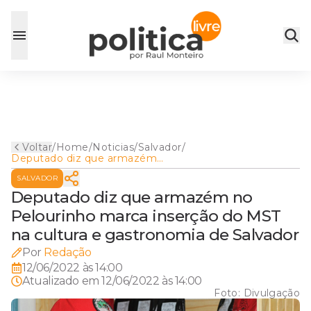
Voltar
/
Home
/
Noticias
/
Salvador
/
Deputado diz que armazém
no Pelourinho marca
SALVADOR
inserção do MST na cultura e
gastronomia de Salvador
Deputado diz que armazém no
Pelourinho marca inserção do MST
na cultura e gastronomia de Salvador
Por
Redação
12/06/2022 às 14:00
Atualizado em
12/06/2022 às 14:00
Foto:
Divulgação