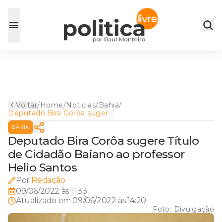
Voltar
/
Home
/
Noticias
/
Bahia
/
Deputado Bira Corôa sugere
Título de Cidadão Baiano ao
BAHIA
professor Helio Santos
Deputado Bira Corôa sugere Título
de Cidadão Baiano ao professor
Helio Santos
Por
Redação
09/06/2022 às 11:33
Atualizado em
09/06/2022 às 14:20
Foto:
Divulgação