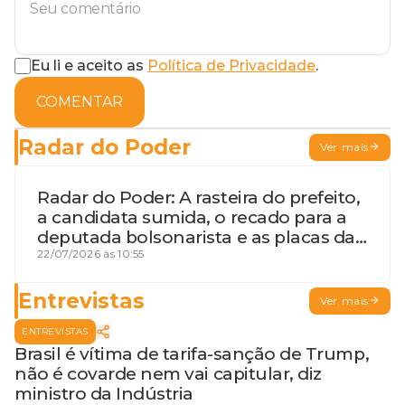
Eu li e aceito as
Política de Privacidade
.
COMENTAR
Radar do Poder
Ver mais
Radar do Poder: A rasteira do prefeito,
a candidata sumida, o recado para a
deputada bolsonarista e as placas da
discórdia
22/07/2026 às 10:55
Entrevistas
Ver mais
ENTREVISTAS
Brasil é vítima de tarifa-sanção de Trump,
não é covarde nem vai capitular, diz
ministro da Indústria