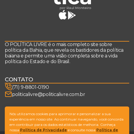
O POLÍTICA LIVRE é o mais completo site sobre
política da Bahia, que revela os bastidores da política
baiana e permite uma visão completa sobre a vida
política do Estado e do Brasil.
CONTATO
(71) 9-8801-0190
politicalivre@politicalivre.com.br
SIGA-NOS
Nós utilizamos cookies para aprimorar e personalizar a sua
experiência em nosso site. Ao continuar navegando, você concorda
em contribuir para os dados estatísticos de melhoria. Conheça
nossa
Política de Privacidade
e consulte nossa
Política de