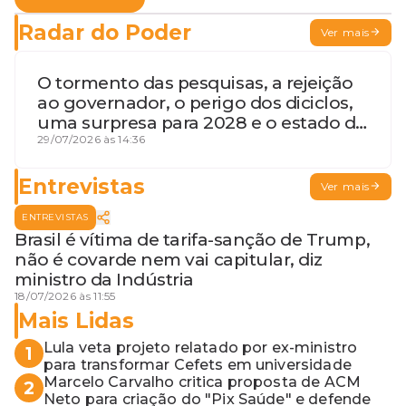
Radar do Poder
Ver mais
O tormento das pesquisas, a rejeição
ao governador, o perigo dos diciclos,
uma surpresa para 2028 e o estado de
terceira guerra mundial
29/07/2026 às 14:36
Entrevistas
Ver mais
ENTREVISTAS
Brasil é vítima de tarifa-sanção de Trump,
não é covarde nem vai capitular, diz
ministro da Indústria
18/07/2026 às 11:55
Mais Lidas
Lula veta projeto relatado por ex-ministro
1
para transformar Cefets em universidade
Marcelo Carvalho critica proposta de ACM
2
Neto para criação do "Pix Saúde" e defende