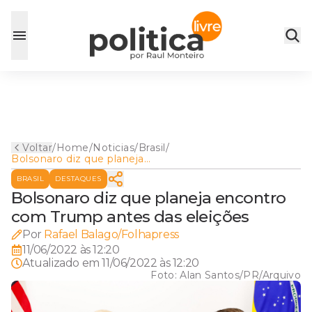
Voltar
/
Home
/
Noticias
/
Brasil
/
Bolsonaro diz que planeja
encontro com Trump antes
BRASIL
DESTAQUES
das eleições
Bolsonaro diz que planeja encontro
com Trump antes das eleições
Por
Rafael Balago/Folhapress
11/06/2022 às 12:20
Atualizado em
11/06/2022 às 12:20
Foto:
Alan Santos/PR/Arquivo