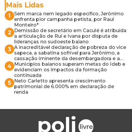
Mais Lidas
Sem marca nem legado específico, Jerônimo
1
enfrenta pior campanha petista, por Raul
Monteiro*
Demissão de secretário em Caculé é atribuída
2
a articulação de Rui e Ivana por disputa de
lideranças no sudoeste baiano
A inacreditável declaração de pobreza do vice
3
sapeca, a sabatina sofrível para Jerônimo, a
cassação iminente da desembargadora e a
vaga do Quinto para o MP baiano
Municípios baianos superam metas do Ideb e
4
evidenciam os impactos da formação
continuada
Neto Carletto apresenta crescimento
5
patrimonial de 6.000% em declaração de
renda