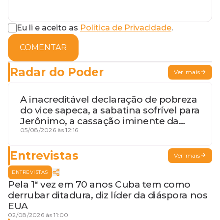
Eu li e aceito as
Política de Privacidade
.
COMENTAR
Radar do Poder
Ver mais
A inacreditável declaração de pobreza
do vice sapeca, a sabatina sofrível para
Jerônimo, a cassação iminente da
desembargadora e a vaga do Quinto
05/08/2026 às 12:16
para o MP baiano
Entrevistas
Ver mais
ENTREVISTAS
Pela 1ª vez em 70 anos Cuba tem como
derrubar ditadura, diz líder da diáspora nos
EUA
02/08/2026 às 11:00