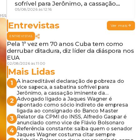
sofrível para Jerônimo, a cassação
iminente da desembargadora e a
05/08/2026 às 12:16
ess
vaga do Quinto para o MP baiano
Entrevistas
Ver mais
ENTREVISTAS
Pela 1ª vez em 70 anos Cuba tem como
derrubar ditadura, diz líder da diáspora nos
EUA
02/08/2026 às 11:00
Mais Lidas
A inacreditável declaração de pobreza do
1
vice sapeca, a sabatina sofrível para
Jerônimo, a cassação iminente da
desembargadora e a vaga do Quinto para o
Advogado ligado a Jaques Wagner é
2
MP baiano
apontado como sócio indireto de empresa
ligada ao consignado do Banco Master
Relator da CPMI do INSS, Alfredo Gaspar é
3
anunciado como vice de Flávio Bolsonaro
Referência constante: saiba quem o senador
4
Jaques Wagner costuma citar sempre