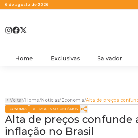
6 de agosto de 2026
Home
Exclusivas
Salvador
Voltar
/
Home
/
Noticias
/
Economia
/
Alta de preços confun
aplicativo que registra
ECONOMIA
DESTAQUES SECUNDÁRIOS
inflação no Brasil
Alta de preços confunde a
inflação no Brasil