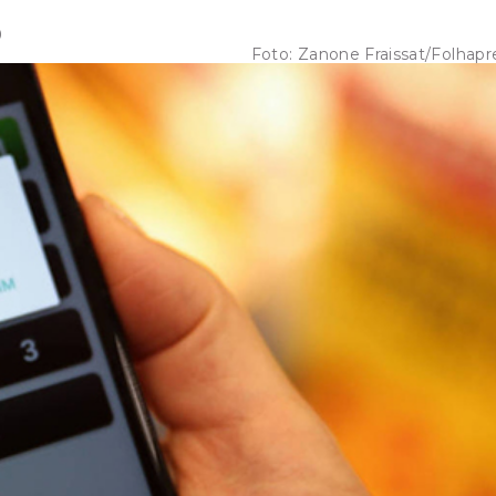
0
Foto:
Zanone Fraissat/Folhapr