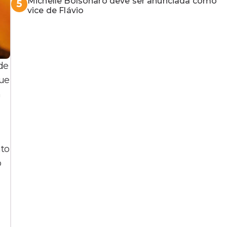
Michelle Bolsonaro deve ser anunciada como
5
vice de Flávio
de
que
a
nto
o