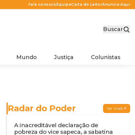
Fale conosco
Equipe
Carta do Leitor
Anuncie Aqui
Buscar
Mundo
Justiça
Colunistas
Radar do Poder
Ver mais
A inacreditável declaração de
pobreza do vice sapeca, a sabatina