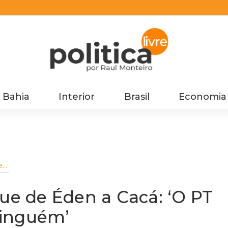
Bahia
Interior
Brasil
Economia
e
ca
que de Éden a Cacá: ‘O PT
ninguém’