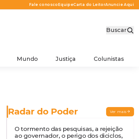
Fale conosco
Equipe
Carta do Leitor
Anuncie Aqui
Buscar
Mundo
Justiça
Colunistas
Radar do Poder
Ver mais
O tormento das pesquisas, a rejeição
ao governador, o perigo dos diciclos,