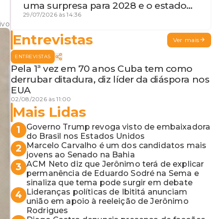
uma surpresa para 2028 e o estado
de terceira guerra mundial
29/07/2026 às 14:36
ivo
Entrevistas
Ver mais
ENTREVISTAS
Pela 1ª vez em 70 anos Cuba tem como
derrubar ditadura, diz líder da diáspora nos
EUA
02/08/2026 às 11:00
Mais Lidas
Governo Trump revoga visto de embaixadora
1
do Brasil nos Estados Unidos
Marcelo Carvalho é um dos candidatos mais
2
jovens ao Senado na Bahia
ACM Neto diz que Jerônimo terá de explicar
3
permanência de Eduardo Sodré na Sema e
sinaliza que tema pode surgir em debate
Lideranças políticas de Ibititá anunciam
4
união em apoio à reeleição de Jerônimo
Rodrigues