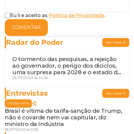
Eu li e aceito as
Política de Privacidade
.
COMENTAR
Radar do Poder
Ver mais
O tormento das pesquisas, a rejeição
ao governador, o perigo dos diciclos,
uma surpresa para 2028 e o estado de
terceira guerra mundial
29/07/2026 às 14:36
Entrevistas
Ver mais
ENTREVISTAS
Brasil é vítima de tarifa-sanção de Trump,
não é covarde nem vai capitular, diz
ministro da Indústria
18/07/2026 às 11:55