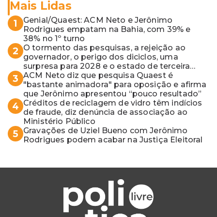
Mais Lidas
Genial/Quaest: ACM Neto e Jerônimo
1
Rodrigues empatam na Bahia, com 39% e
38% no 1º turno
O tormento das pesquisas, a rejeição ao
2
governador, o perigo dos diciclos, uma
surpresa para 2028 e o estado de terceira
guerra mundial
ACM Neto diz que pesquisa Quaest é
3
"bastante animadora" para oposição e afirma
que Jerônimo apresentou “pouco resultado”
Créditos de reciclagem de vidro têm indícios
4
de fraude, diz denúncia de associação ao
Ministério Público
Gravações de Uziel Bueno com Jerônimo
5
Rodrigues podem acabar na Justiça Eleitoral