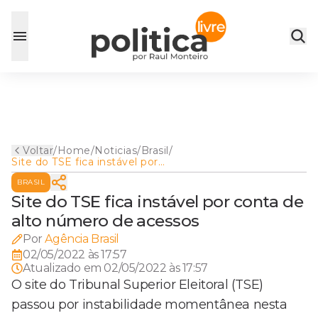
Voltar
/
Home
/
Noticias
/
Brasil
/
Site do TSE fica instável por
conta de alto número de
BRASIL
acessos
Site do TSE fica instável por conta de
alto número de acessos
Por
Agência Brasil
02/05/2022 às 17:57
Atualizado em
02/05/2022 às 17:57
O site do Tribunal Superior Eleitoral (TSE)
passou por instabilidade momentânea nesta