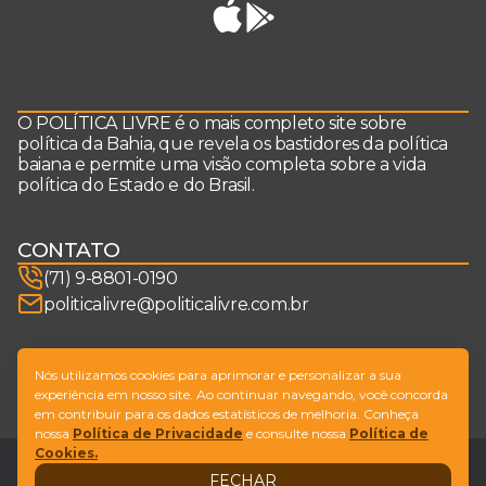
O POLÍTICA LIVRE é o mais completo site sobre
política da Bahia, que revela os bastidores da política
baiana e permite uma visão completa sobre a vida
política do Estado e do Brasil.
CONTATO
(71) 9-8801-0190
politicalivre@politicalivre.com.br
SIGA-NOS
Nós utilizamos cookies para aprimorar e personalizar a sua
experiência em nosso site. Ao continuar navegando, você concorda
em contribuir para os dados estatísticos de melhoria. Conheça
nossa
Política de Privacidade
e consulte nossa
Política de
Cookies.
Legal
Fale conosco
FECHAR