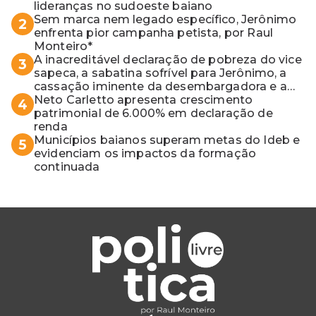
lideranças no sudoeste baiano
Sem marca nem legado específico, Jerônimo
2
enfrenta pior campanha petista, por Raul
Monteiro*
A inacreditável declaração de pobreza do vice
3
sapeca, a sabatina sofrível para Jerônimo, a
cassação iminente da desembargadora e a
vaga do Quinto para o MP baiano
Neto Carletto apresenta crescimento
4
patrimonial de 6.000% em declaração de
renda
Municípios baianos superam metas do Ideb e
5
evidenciam os impactos da formação
continuada