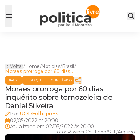
Voltar
/
Home
/
Noticias
/
Brasil
/
Moraes prorroga por 60 dias
inquérito sobre tornozeleira
BRASIL
DESTAQUES SECUNDÁRIOS
de Daniel Silveira
Moraes prorroga por 60 dias
inquérito sobre tornozeleira de
Daniel Silveira
Por
UOL/Folhapress
02/05/2022 às 20:00
Atualizado em
02/05/2022 às 20:00
Foto:
Rosinei Coutinho/STF/Arquivo