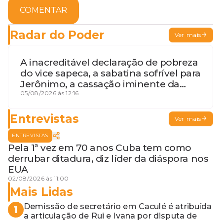
COMENTAR
Radar do Poder
Ver mais
A inacreditável declaração de pobreza
do vice sapeca, a sabatina sofrível para
Jerônimo, a cassação iminente da
desembargadora e a vaga do Quinto
05/08/2026 às 12:16
para o MP baiano
Entrevistas
Ver mais
ENTREVISTAS
Pela 1ª vez em 70 anos Cuba tem como
derrubar ditadura, diz líder da diáspora nos
EUA
02/08/2026 às 11:00
Mais Lidas
Demissão de secretário em Caculé é atribuída
1
a articulação de Rui e Ivana por disputa de