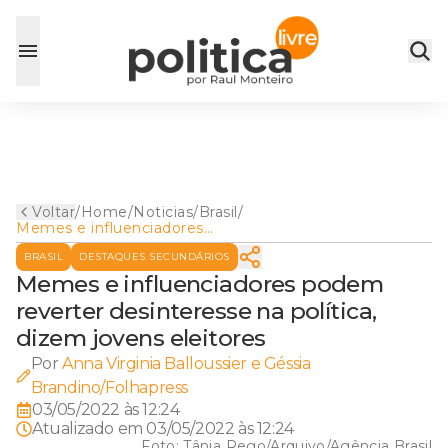
Voltar
/
Home
/
Noticias
/
Brasil
/
Memes e influenciadores
podem reverter desinteresse
BRASIL
DESTAQUES SECUNDÁRIOS
na política, dizem jovens
eleitores
Memes e influenciadores podem
reverter desinteresse na política,
dizem jovens eleitores
Por
Anna Virginia Balloussier e Géssia
Brandino/Folhapress
03/05/2022 às 12:24
Atualizado em
03/05/2022 às 12:24
Foto:
Tânia Rego/Arquivo/Agência Brasil