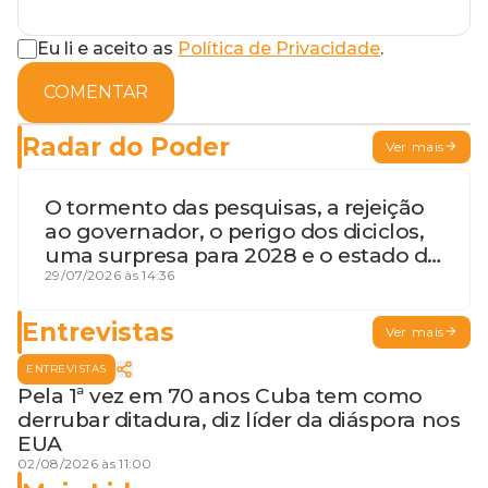
Eu li e aceito as
Política de Privacidade
.
COMENTAR
Radar do Poder
Ver mais
O tormento das pesquisas, a rejeição
ao governador, o perigo dos diciclos,
uma surpresa para 2028 e o estado de
terceira guerra mundial
29/07/2026 às 14:36
Entrevistas
Ver mais
ENTREVISTAS
Pela 1ª vez em 70 anos Cuba tem como
derrubar ditadura, diz líder da diáspora nos
EUA
02/08/2026 às 11:00