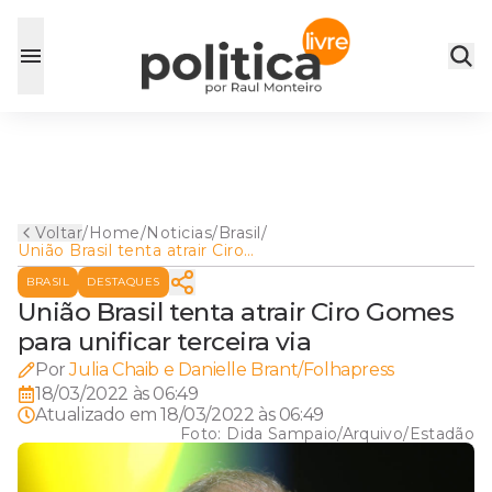
Voltar
/
Home
/
Noticias
/
Brasil
/
União Brasil tenta atrair Ciro
Gomes para unificar terceira
BRASIL
DESTAQUES
via
União Brasil tenta atrair Ciro Gomes
para unificar terceira via
Por
Julia Chaib e Danielle Brant/Folhapress
18/03/2022 às 06:49
Atualizado em
18/03/2022 às 06:49
Foto:
Dida Sampaio/Arquivo/Estadão