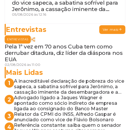
do vice sapeca, a sabatina sofrível para
Jerônimo, a cassação iminente da
desembargadora e a vaga do Quinto
05/08/2026 às 12:16
para o MP baiano
Entrevistas
Ver mais
ENTREVISTAS
Pela 1ª vez em 70 anos Cuba tem como
derrubar ditadura, diz líder da diáspora nos
EUA
02/08/2026 às 11:00
Mais Lidas
A inacreditável declaração de pobreza do vice
1
sapeca, a sabatina sofrível para Jerônimo, a
cassação iminente da desembargadora e a
vaga do Quinto para o MP baiano
Advogado ligado a Jaques Wagner é
2
apontado como sócio indireto de empresa
ligada ao consignado do Banco Master
Relator da CPMI do INSS, Alfredo Gaspar é
3
anunciado como vice de Flávio Bolsonaro
Referência constante: saiba quem o senador
4