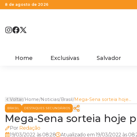
8 de agosto de 2026
Home
Exclusivas
Salvador
Voltar
/
Home
/
Noticias
/
Brasil
/
Mega-Sena sorteia hoje
prêmio de R$ 190 milhões
BRASIL
DESTAQUES SECUNDÁRIOS
Mega-Sena sorteia hoje p
Por
Redação
19/03/2022 às 08:28
Atualizado em
19/03/2022 às 08: