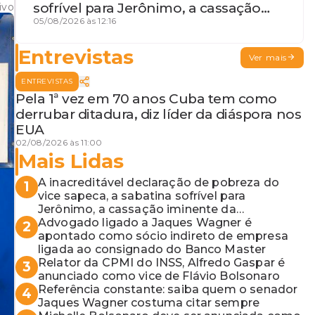
sofrível para Jerônimo, a cassação
ivo
iminente da desembargadora e a
05/08/2026 às 12:16
vaga do Quinto para o MP baiano
Entrevistas
Ver mais
ENTREVISTAS
Pela 1ª vez em 70 anos Cuba tem como
derrubar ditadura, diz líder da diáspora nos
EUA
02/08/2026 às 11:00
Mais Lidas
A inacreditável declaração de pobreza do
1
vice sapeca, a sabatina sofrível para
Jerônimo, a cassação iminente da
desembargadora e a vaga do Quinto para o
Advogado ligado a Jaques Wagner é
2
MP baiano
apontado como sócio indireto de empresa
ligada ao consignado do Banco Master
Relator da CPMI do INSS, Alfredo Gaspar é
3
anunciado como vice de Flávio Bolsonaro
Referência constante: saiba quem o senador
4
Jaques Wagner costuma citar sempre