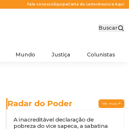
Fale conosco
Equipe
Carta do Leitor
Anuncie Aqui
Buscar
Mundo
Justiça
Colunistas
Radar do Poder
Ver mais
A inacreditável declaração de
pobreza do vice sapeca, a sabatina