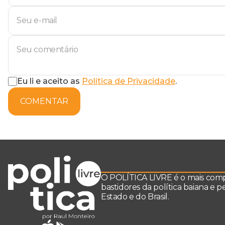
Eu li e aceito as
Política de Privacidade
.
COMENTAR
O POLÍTICA LIVRE é o mais comple
bastidores da política baiana e 
Estado e do Brasil.