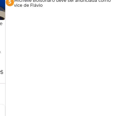
Michelle Bolsonaro deve ser anunciada como
5
vice de Flávio
de
.
R$