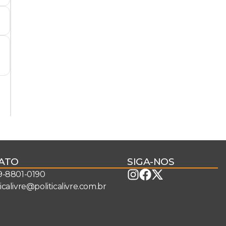
ATO
SIGA-NOS
 9-8801-0190
ticalivre@politicalivre.com.br