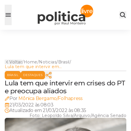
Voltar
/
Home
/
Noticias
/
Brasil
/
Lula tem que intervir em
crises do PT e preocupa
BRASIL
DESTAQUES
aliados
Lula tem que intervir em crises do PT
e preocupa aliados
Por
Mônica Bergamo/Folhapress
21/03/2022 às 08:03
Atualizado em
21/03/2022 às 08:35
Foto:
Leopoldo Silva/Arquivo/Agência Senado