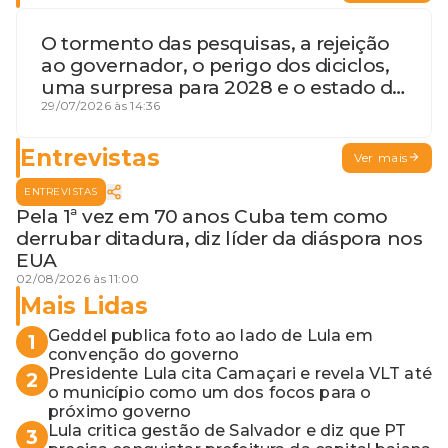
O tormento das pesquisas, a rejeição
ao governador, o perigo dos diciclos,
uma surpresa para 2028 e o estado de
terceira guerra mundial
29/07/2026 às 14:36
Entrevistas
Ver mais
ENTREVISTAS
Pela 1ª vez em 70 anos Cuba tem como
derrubar ditadura, diz líder da diáspora nos
EUA
02/08/2026 às 11:00
Mais Lidas
Geddel publica foto ao lado de Lula em
1
convenção do governo
Presidente Lula cita Camaçari e revela VLT até
2
o município como um dos focos para o
próximo governo
Lula critica gestão de Salvador e diz que PT
3