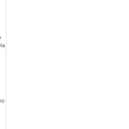
o
la
m
no