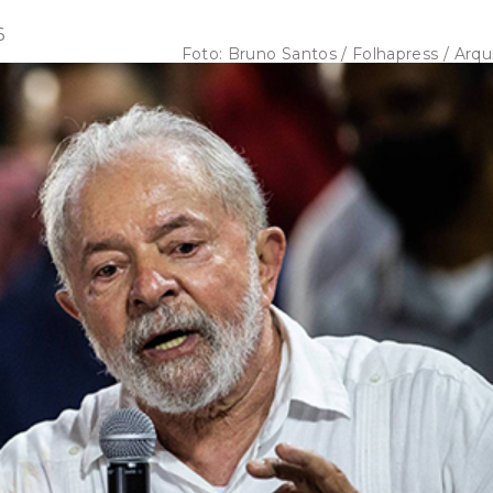
6
Foto:
Bruno Santos / Folhapress / Arqu