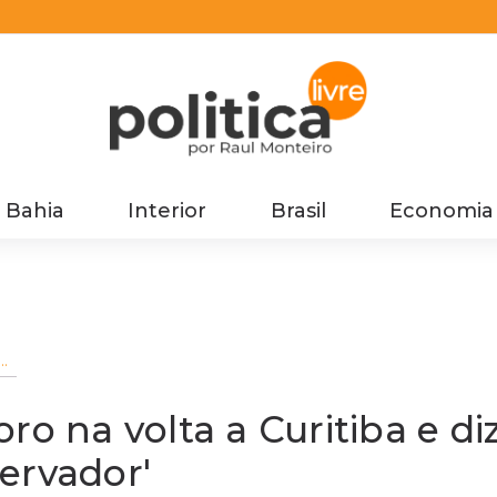
Bahia
Interior
Brasil
Economia
o
o
r'
ro na volta a Curitiba e di
ervador'