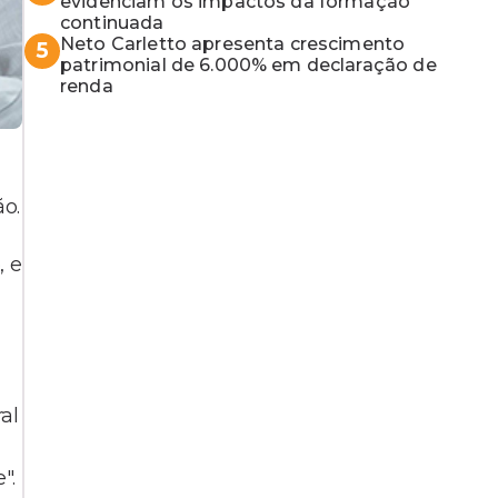
MP baiano
evidenciam os impactos da formação
continuada
Neto Carletto apresenta crescimento
5
patrimonial de 6.000% em declaração de
renda
ão.
, e
al
".