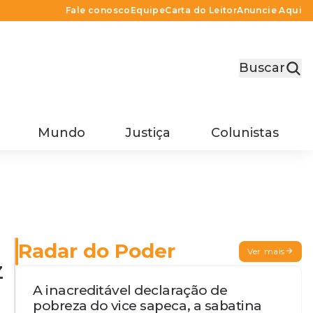
Fale conosco
Equipe
Carta do Leitor
Anuncie Aqui
Buscar
Mundo
Justiça
Colunistas
Radar do Poder
Ver mais
z
A inacreditável declaração de
pobreza do vice sapeca, a sabatina