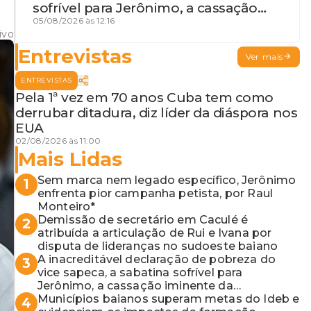
sofrível para Jerônimo, a cassação
iminente da desembargadora e a
05/08/2026 às 12:16
ivo
vaga do Quinto para o MP baiano
Entrevistas
Ver mais
ENTREVISTAS
Pela 1ª vez em 70 anos Cuba tem como
derrubar ditadura, diz líder da diáspora nos
EUA
02/08/2026 às 11:00
Mais Lidas
Sem marca nem legado específico, Jerônimo
1
enfrenta pior campanha petista, por Raul
Monteiro*
Demissão de secretário em Caculé é
2
atribuída a articulação de Rui e Ivana por
disputa de lideranças no sudoeste baiano
A inacreditável declaração de pobreza do
3
vice sapeca, a sabatina sofrível para
Jerônimo, a cassação iminente da
desembargadora e a vaga do Quinto para o
Municípios baianos superam metas do Ideb e
4