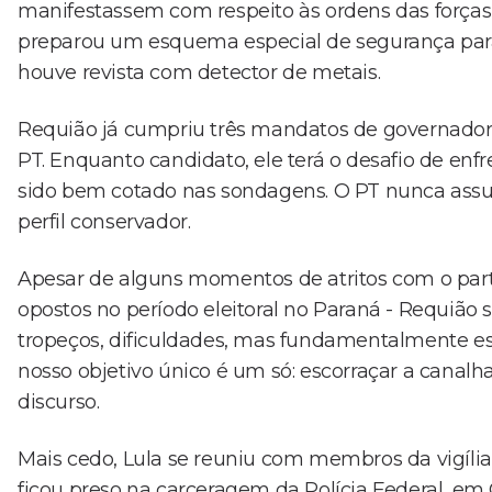
manifestassem com respeito às ordens das forças
preparou um esquema especial de segurança para a
houve revista com detector de metais.
Requião já cumpriu três mandatos de governador 
PT. Enquanto candidato, ele terá o desafio de enfr
sido bem cotado nas sondagens. O PT nunca assu
perfil conservador.
Apesar de alguns momentos de atritos com o par
opostos no período eleitoral no Paraná - Requião 
tropeços, dificuldades, mas fundamentalmente e
nosso objetivo único é um só: escorraçar a canalha
discurso.
Mais cedo, Lula se reuniu com membros da vigíl
ficou preso na carceragem da Polícia Federal, em