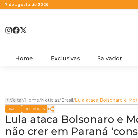
7 de agosto de 2026
Home
Exclusivas
Salvador
Voltar
/
Home
/
Noticias
/
Brasil
/
Lula ataca Bolsonaro e Mor
na volta a Curitiba e diz nã
BRASIL
DESTAQUES
crer em Paraná 'conservado
Lula ataca Bolsonaro e Mo
não crer em Paraná 'cons