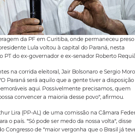
rceragem da PF em Curitiba, onde permaneceu preso
residente Lula voltou à capital do Paraná, nesta
ão ao PT do ex-governador e ex-senador Roberto Requi
es na corrida eleitoral, Jair Bolsonaro e Sergio Moro
O Paraná será aquilo que a gente tiver a disposição
s memoráveis aqui. Possivelmente precisamos, quem
possa convencer a maioria desse povo", afirmou.
rthur Lira (PP-AL) de uma comissão na Câmara Feder
ra o país. "Só pode ser medo da nossa volta", disse
Congresso de "maior vergonha que o Brasil já teve