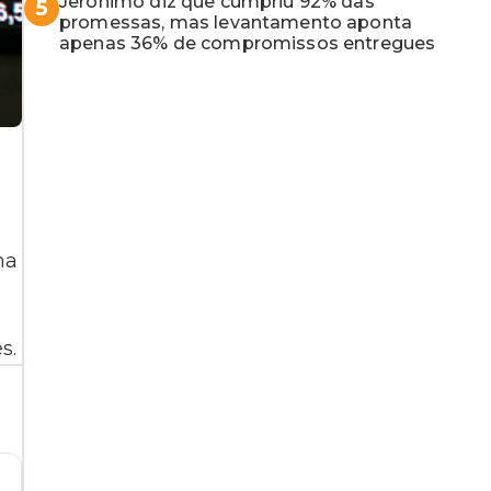
Jerônimo diz que cumpriu 92% das
5
promessas, mas levantamento aponta
apenas 36% de compromissos entregues
ha
s.