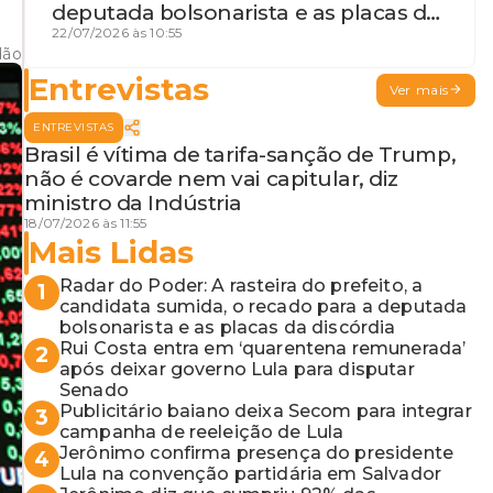
deputada bolsonarista e as placas da
discórdia
22/07/2026 às 10:55
dão
Entrevistas
Ver mais
ENTREVISTAS
Brasil é vítima de tarifa-sanção de Trump,
não é covarde nem vai capitular, diz
ministro da Indústria
18/07/2026 às 11:55
Mais Lidas
Radar do Poder: A rasteira do prefeito, a
1
candidata sumida, o recado para a deputada
bolsonarista e as placas da discórdia
Rui Costa entra em ‘quarentena remunerada’
2
após deixar governo Lula para disputar
Senado
Publicitário baiano deixa Secom para integrar
3
campanha de reeleição de Lula
Jerônimo confirma presença do presidente
4
Lula na convenção partidária em Salvador