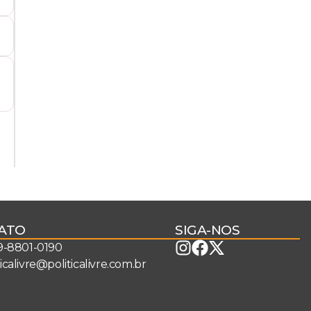
ATO
SIGA-NOS
 9-8801-0190
ticalivre@politicalivre.com.br