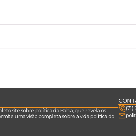
CONT
(71)
to site sobre política da Bahia, que revela os
poli
permite uma visão completa sobre a vida política do