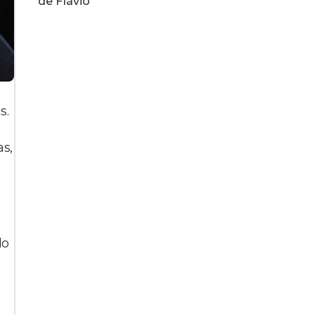
de Flávio
s.
as,
lo