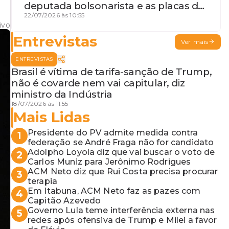
deputada bolsonarista e as placas da
discórdia
22/07/2026 às 10:55
ivo
Entrevistas
Ver mais
ENTREVISTAS
Brasil é vítima de tarifa-sanção de Trump,
não é covarde nem vai capitular, diz
ministro da Indústria
18/07/2026 às 11:55
Mais Lidas
Presidente do PV admite medida contra
1
federação se André Fraga não for candidato
Adolpho Loyola diz que vai buscar o voto de
2
Carlos Muniz para Jerônimo Rodrigues
ACM Neto diz que Rui Costa precisa procurar
3
terapia
Em Itabuna, ACM Neto faz as pazes com
4
Capitão Azevedo
Governo Lula teme interferência externa nas
5
redes após ofensiva de Trump e Milei a favor