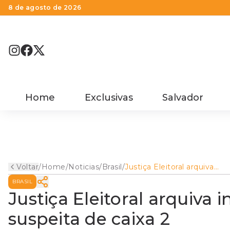
8 de agosto de 2026
Home
Exclusivas
Salvador
Voltar
/
Home
/
Noticias
/
Brasil
/
Justiça Eleitoral arquiva
inquérito contra Alckmin po
BRASIL
suspeita de caixa 2
Justiça Eleitoral arquiva 
suspeita de caixa 2