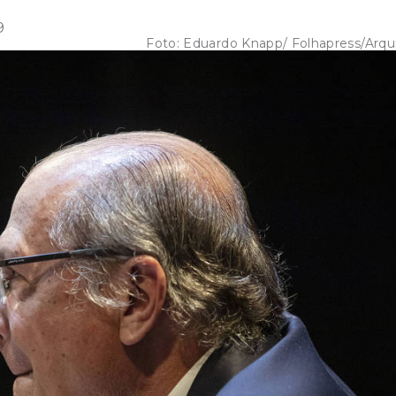
9
Foto:
Eduardo Knapp/ Folhapress/Arqu