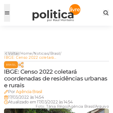
Voltar
/
Home
/
Noticias
/
Brasil
/
IBGE: Censo 2022 coletará
coordenadas de residências
BRASIL
urbanas e rurais
IBGE: Censo 2022 coletará
coordenadas de residências urbanas
e rurais
Por
Agência Brasil
17/03/2022 às 14:54
Atualizado em
17/03/2022 às 14:54
Foto:
Tânia Rêgo/Agência Brasil/Arquivo