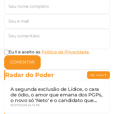
Eu li e aceito as
Política de Privacidade
.
COMENTAR
Radar do Poder
Ver mais
A segunda exclusão de Lídice, o cara
de ódio, o amor que emana dos PGPs,
o novo só 'Neto' e o candidato que
geme
15/07/2026 às 12:36