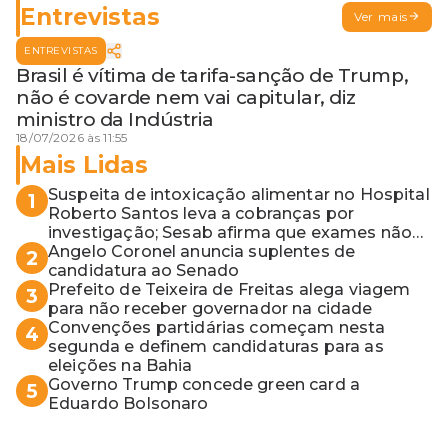
Entrevistas
Ver mais
ENTREVISTAS
Brasil é vítima de tarifa-sanção de Trump,
não é covarde nem vai capitular, diz
ministro da Indústria
18/07/2026 às 11:55
Mais Lidas
Suspeita de intoxicação alimentar no Hospital
1
Roberto Santos leva a cobranças por
investigação; Sesab afirma que exames não
apontaram contaminação
Angelo Coronel anuncia suplentes de
2
candidatura ao Senado
Prefeito de Teixeira de Freitas alega viagem
3
para não receber governador na cidade
Convenções partidárias começam nesta
4
segunda e definem candidaturas para as
eleições na Bahia
Governo Trump concede green card a
5
Eduardo Bolsonaro