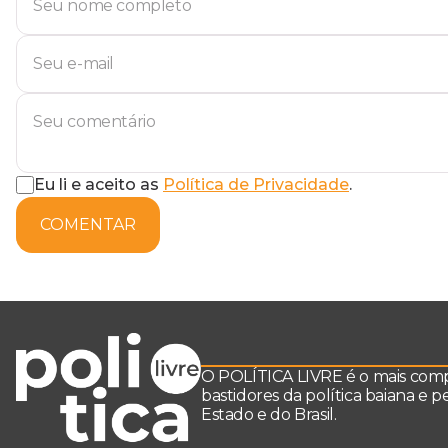
Eu li e aceito as
Política de Privacidade
.
COMENTAR
O POLÍTICA LIVRE é o mais comple
bastidores da política baiana e 
Estado e do Brasil.