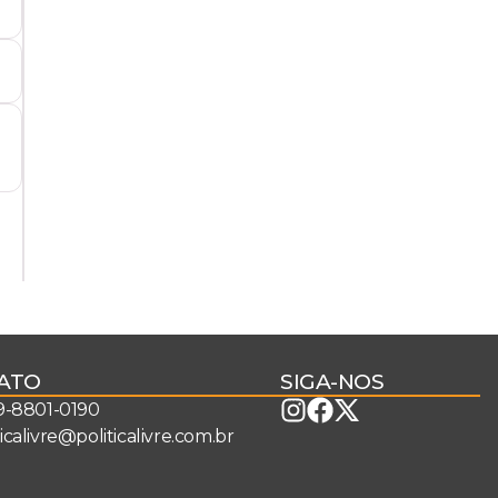
ATO
SIGA-NOS
 9-8801-0190
ticalivre@politicalivre.com.br