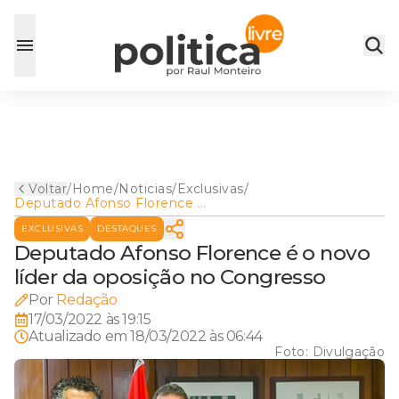
Voltar
/
Home
/
Noticias
/
Exclusivas
/
Deputado Afonso Florence é
o novo líder da oposição no
EXCLUSIVAS
DESTAQUES
Congresso
Deputado Afonso Florence é o novo
líder da oposição no Congresso
Por
Redação
17/03/2022 às 19:15
Atualizado em
18/03/2022 às 06:44
Foto:
Divulgação