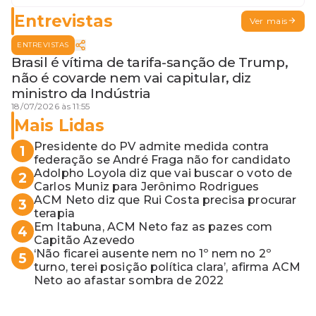
Entrevistas
Ver mais
ENTREVISTAS
Brasil é vítima de tarifa-sanção de Trump,
não é covarde nem vai capitular, diz
ministro da Indústria
18/07/2026 às 11:55
Mais Lidas
Presidente do PV admite medida contra
1
federação se André Fraga não for candidato
Adolpho Loyola diz que vai buscar o voto de
2
Carlos Muniz para Jerônimo Rodrigues
ACM Neto diz que Rui Costa precisa procurar
3
terapia
Em Itabuna, ACM Neto faz as pazes com
4
Capitão Azevedo
‘Não ficarei ausente nem no 1º nem no 2º
5
turno, terei posição política clara’, afirma ACM
Neto ao afastar sombra de 2022