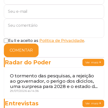
Eu li e aceito as
Política de Privacidade
.
COMENTAR
Radar do Poder
Ver mais
O tormento das pesquisas, a rejeição
ao governador, o perigo dos diciclos,
uma surpresa para 2028 e o estado de
terceira guerra mundial
29/07/2026 às 14:36
Entrevistas
Ver mais