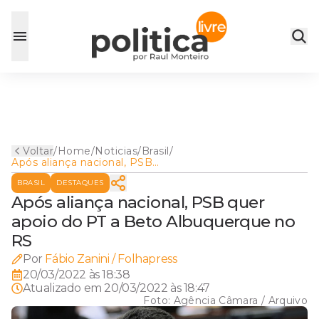
Voltar
/
Home
/
Noticias
/
Brasil
/
Após aliança nacional, PSB
quer apoio do PT a Beto
BRASIL
DESTAQUES
Albuquerque no RS
Após aliança nacional, PSB quer
apoio do PT a Beto Albuquerque no
RS
Por
Fábio Zanini / Folhapress
20/03/2022 às 18:38
Atualizado em
20/03/2022 às 18:47
Foto:
Agência Câmara / Arquivo