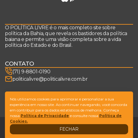
O POLÍTICA LIVRE é o mais completo site sobre
política da Bahia, que revela os bastidores da política
baiana e permite uma visão completa sobre a vida
política do Estado e do Brasil.
CONTATO
(71) 9-8801-0190
politicalivre@politicalivre.com.br
SIGA-NOS
Nós utilizamos cookies para aprimorar e personalizar a sua
experiência em nosso site. Ao continuar navegando, você concorda
em contribuir para os dados estatísticos de melhoria. Conheça
nossa
Política de Privacidade
e consulte nossa
Política de
Cookies.
Legal
Fale conosco
FECHAR
Design by
NVGO
© Copyright Política Livre. All Rights Reserved