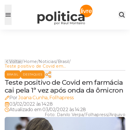
Voltar
/
Home
/
Noticias
/
Brasil
/
Teste positivo de Covid em
farmácia cai pela 1ª vez após
BRASIL
DESTAQUES
onda da ômicron
Teste positivo de Covid em farmácia
cai pela 1ª vez após onda da ômicron
Por
Joana Cunha, Folhapress
03/02/2022 às 14:28
Atualizado em
03/02/2022 às 14:28
Foto:
Danilo Verpa/Folhapress/Arquivo