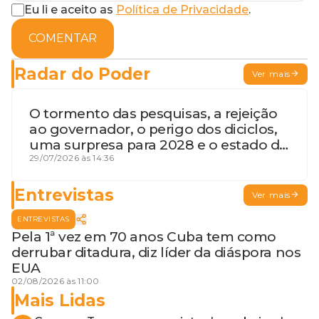
Eu li e aceito as
Política de Privacidade
.
COMENTAR
Radar do Poder
Ver mais
O tormento das pesquisas, a rejeição
ao governador, o perigo dos diciclos,
uma surpresa para 2028 e o estado de
terceira guerra mundial
29/07/2026 às 14:36
Entrevistas
Ver mais
ENTREVISTAS
Pela 1ª vez em 70 anos Cuba tem como
derrubar ditadura, diz líder da diáspora nos
EUA
02/08/2026 às 11:00
Mais Lidas