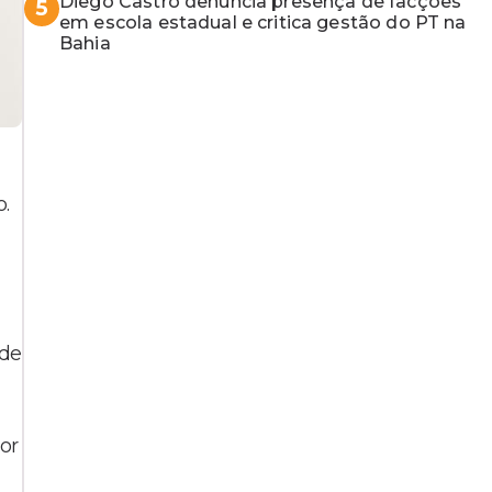
Diego Castro denuncia presença de facções
5
em escola estadual e critica gestão do PT na
Bahia
u
o.
 de
or