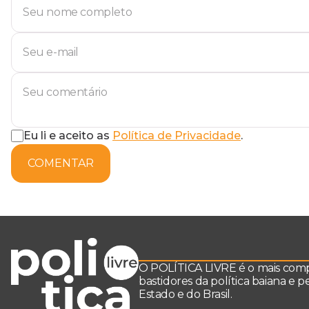
Eu li e aceito as
Política de Privacidade
.
COMENTAR
O POLÍTICA LIVRE é o mais comple
bastidores da política baiana e 
Estado e do Brasil.