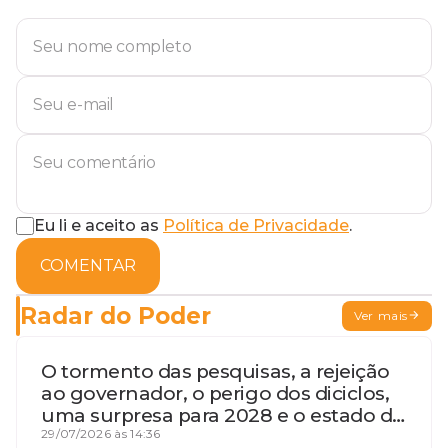
Eu li e aceito as
Política de Privacidade
.
COMENTAR
Radar do Poder
Ver mais
O tormento das pesquisas, a rejeição
ao governador, o perigo dos diciclos,
uma surpresa para 2028 e o estado de
terceira guerra mundial
29/07/2026 às 14:36