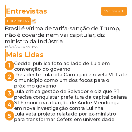
Entrevistas
Ver mais
ENTREVISTAS
Brasil é vítima de tarifa-sanção de Trump,
não é covarde nem vai capitular, diz
ministro da Indústria
18/07/2026 às 11:55
Mais Lidas
Geddel publica foto ao lado de Lula em
1
convenção do governo
Presidente Lula cita Camaçari e revela VLT até
2
o município como um dos focos para o
próximo governo
Lula critica gestão de Salvador e diz que PT
3
precisa conquistar prefeitura da capital baiana
STF monitora atuação de André Mendonça
4
em nova investigação contra Lulinha
Lula veta projeto relatado por ex-ministro
5
para transformar Cefets em universidade