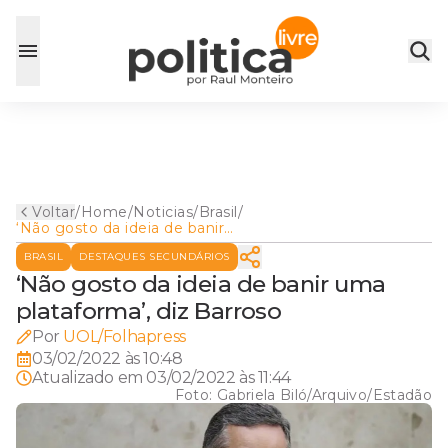
Voltar
/
Home
/
Noticias
/
Brasil
/
‘Não gosto da ideia de banir
uma plataforma’, diz Barroso
BRASIL
DESTAQUES SECUNDÁRIOS
‘Não gosto da ideia de banir uma
plataforma’, diz Barroso
Por
UOL/Folhapress
03/02/2022 às 10:48
Atualizado em
03/02/2022 às 11:44
Foto:
Gabriela Biló/Arquivo/Estadão