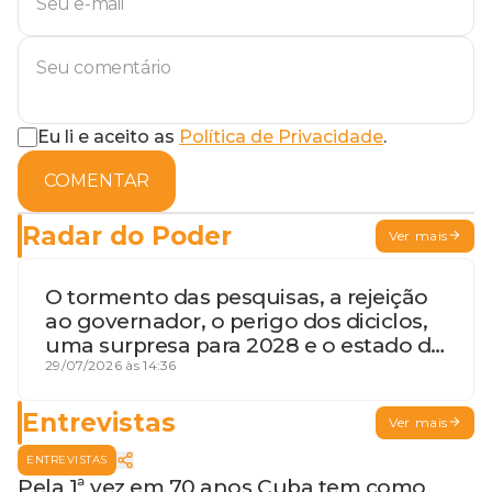
Eu li e aceito as
Política de Privacidade
.
COMENTAR
Radar do Poder
Ver mais
O tormento das pesquisas, a rejeição
ao governador, o perigo dos diciclos,
uma surpresa para 2028 e o estado de
terceira guerra mundial
29/07/2026 às 14:36
Entrevistas
Ver mais
ENTREVISTAS
Pela 1ª vez em 70 anos Cuba tem como