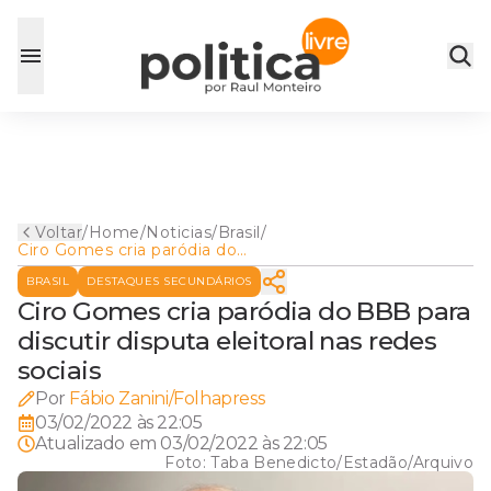
Voltar
/
Home
/
Noticias
/
Brasil
/
Ciro Gomes cria paródia do
BBB para discutir disputa
BRASIL
DESTAQUES SECUNDÁRIOS
eleitoral nas redes sociais
Ciro Gomes cria paródia do BBB para
discutir disputa eleitoral nas redes
sociais
Por
Fábio Zanini/Folhapress
03/02/2022 às 22:05
Atualizado em
03/02/2022 às 22:05
Foto:
Taba Benedicto/Estadão/Arquivo