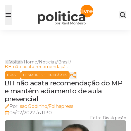
Voltar
/
Home
/
Noticias
/
Brasil
/
BH não acata recomendação
do MP e mantém adiamento
BRASIL
DESTAQUES SECUNDÁRIOS
de aula presencial
BH não acata recomendação do MP
e mantém adiamento de aula
presencial
Por
Isac Godinho/Folhapress
05/02/2022 às 11:30
Foto:
Divulgação