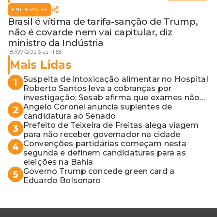
ENTREVISTAS
Brasil é vítima de tarifa-sanção de Trump,
não é covarde nem vai capitular, diz
ministro da Indústria
18/07/2026 às 11:55
Mais Lidas
Suspeita de intoxicação alimentar no Hospital
1
Roberto Santos leva a cobranças por
investigação; Sesab afirma que exames não
apontaram contaminação
Angelo Coronel anuncia suplentes de
2
candidatura ao Senado
Prefeito de Teixeira de Freitas alega viagem
3
para não receber governador na cidade
Convenções partidárias começam nesta
4
segunda e definem candidaturas para as
eleições na Bahia
Governo Trump concede green card a
5
Eduardo Bolsonaro