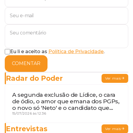
Eu li e aceito as
Política de Privacidade
.
COMENTAR
Radar do Poder
Ver mais
A segunda exclusão de Lídice, o cara
de ódio, o amor que emana dos PGPs,
o novo só 'Neto' e o candidato que
geme
15/07/2026 às 12:36
Entrevistas
Ver mais