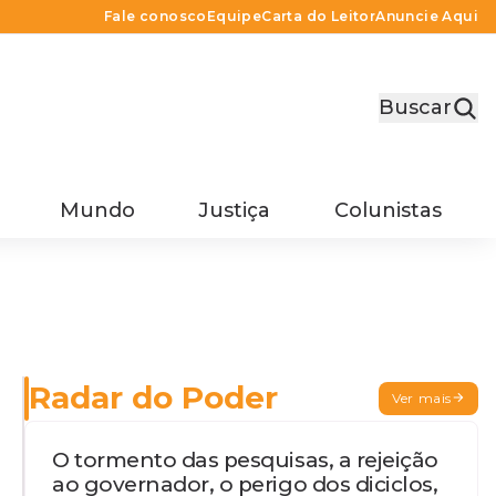
Fale conosco
Equipe
Carta do Leitor
Anuncie Aqui
Buscar
Mundo
Justiça
Colunistas
Radar do Poder
Ver mais
O tormento das pesquisas, a rejeição
ao governador, o perigo dos diciclos,