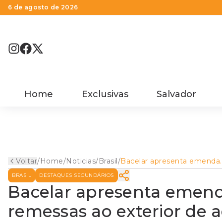
6 de agosto de 2026
Home
Exclusivas
Salvador
Voltar
/
Home
/
Noticias
/
Brasil
/
Bacelar apresenta emenda
para isentar IRFF sobre
BRASIL
DESTAQUES SECUNDÁRIOS
remessas ao exterior de
agências de turismo
Bacelar apresenta emenda
remessas ao exterior de 