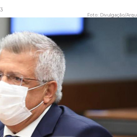
53
Foto:
Divulgação/Arqu