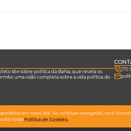
CONT
(71)
to site sobre política da Bahia, que revela os
poli
permite uma visão completa sobre a vida política do
 experiência em nosso site. Ao continuar navegando, você concord
sulte nossa
Política de Cookies.
Design by
NVGO