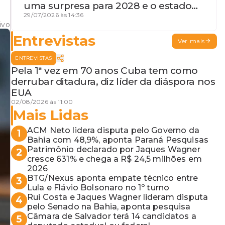
uma surpresa para 2028 e o estado
de terceira guerra mundial
29/07/2026 às 14:36
ivo
Entrevistas
Ver mais
ENTREVISTAS
Pela 1ª vez em 70 anos Cuba tem como
derrubar ditadura, diz líder da diáspora nos
EUA
02/08/2026 às 11:00
Mais Lidas
ACM Neto lidera disputa pelo Governo da
1
Bahia com 48,9%, aponta Paraná Pesquisas
Patrimônio declarado por Jaques Wagner
2
cresce 631% e chega a R$ 24,5 milhões em
2026
BTG/Nexus aponta empate técnico entre
3
Lula e Flávio Bolsonaro no 1º turno
Rui Costa e Jaques Wagner lideram disputa
4
pelo Senado na Bahia, aponta pesquisa
Câmara de Salvador terá 14 candidatos a
5