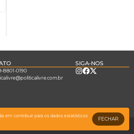
ATO
SIGA-NOS
 9-8801-0190
ticalivre@politicalivre.com.br
a em contribuir para os dados estatísticos
FECHAR
Legal
Fale conosco