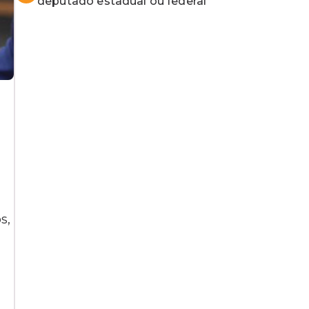
deputado estadual ou federal
a
s,