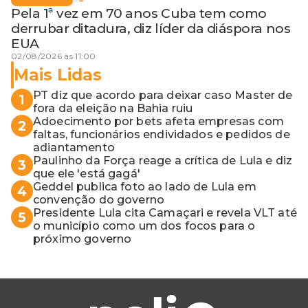
Pela 1ª vez em 70 anos Cuba tem como
derrubar ditadura, diz líder da diáspora nos
EUA
02/08/2026 às 11:00
Mais Lidas
PT diz que acordo para deixar caso Master de
1
fora da eleição na Bahia ruiu
Adoecimento por bets afeta empresas com
2
faltas, funcionários endividados e pedidos de
adiantamento
Paulinho da Força reage a crítica de Lula e diz
3
que ele 'está gagá'
Geddel publica foto ao lado de Lula em
4
convenção do governo
Presidente Lula cita Camaçari e revela VLT até
5
o município como um dos focos para o
próximo governo