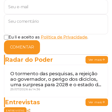
Eu li e aceito as
Política de Privacidade
.
COMENTAR
Radar do Poder
Ver mais
O tormento das pesquisas, a rejeição
ao governador, o perigo dos diciclos,
uma surpresa para 2028 e o estado de
terceira guerra mundial
29/07/2026 às 14:36
Entrevistas
Ver mais
ENTREVISTAS