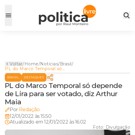
Voltar
/
Home
/
Noticias
/
Brasil
/
PL do Marco Temporal só
depende de Lira para ser
BRASIL
DESTAQUES
votado, diz Arthur Maia
PL do Marco Temporal só depende
de Lira para ser votado, diz Arthur
Maia
Por
Redação
12/01/2022 às 15:50
Atualizado em
12/01/2022 às 16:02
Foto:
Divulgação