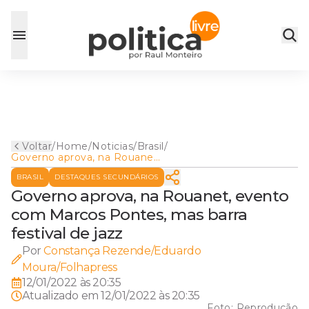
Voltar
/
Home
/
Noticias
/
Brasil
/
Governo aprova, na Rouanet,
evento com Marcos Pontes,
BRASIL
DESTAQUES SECUNDÁRIOS
mas barra festival de jazz
Governo aprova, na Rouanet, evento
com Marcos Pontes, mas barra
festival de jazz
Por
Constança Rezende/Eduardo
Moura/Folhapress
12/01/2022 às 20:35
Atualizado em
12/01/2022 às 20:35
Foto:
Reprodução