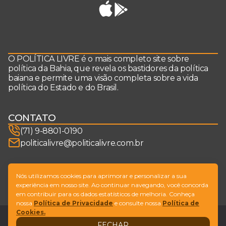
O POLÍTICA LIVRE é o mais completo site sobre
política da Bahia, que revela os bastidores da política
baiana e permite uma visão completa sobre a vida
política do Estado e do Brasil.
CONTATO
(71) 9-8801-0190
politicalivre@politicalivre.com.br
SIGA-NOS
Nós utilizamos cookies para aprimorar e personalizar a sua
experiência em nosso site. Ao continuar navegando, você concorda
em contribuir para os dados estatísticos de melhoria. Conheça
nossa
Política de Privacidade
e consulte nossa
Política de
Cookies.
Legal
Fale conosco
FECHAR