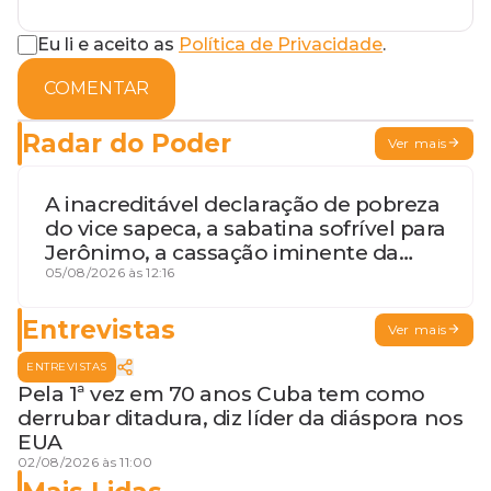
Eu li e aceito as
Política de Privacidade
.
COMENTAR
Radar do Poder
Ver mais
A inacreditável declaração de pobreza
do vice sapeca, a sabatina sofrível para
Jerônimo, a cassação iminente da
desembargadora e a vaga do Quinto
05/08/2026 às 12:16
para o MP baiano
Entrevistas
Ver mais
ENTREVISTAS
Pela 1ª vez em 70 anos Cuba tem como
derrubar ditadura, diz líder da diáspora nos
EUA
02/08/2026 às 11:00